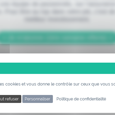
 une équipe de passionnés, sur l'assuranc
. Pour être au top dans votre job, c'est de
meilleur investissement.
> Je m'abonne (1ère semaine offerte) <
(Abonnement annulable à tout moment)
 des cookies et vous donne le contrôle sur ceux que vous s
ut refuser
Personnaliser
Politique de confidentialité
Si vous êtes déjà abonné, connectez-vous