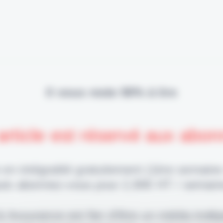
Il vous reste 90% à lire
article est réservé aux abo
 en intégralité gratuitement (1ère semaine
uis abonnez-vous pour 2,90€ HT / semain
 & Assurance est fier d'être un média indé