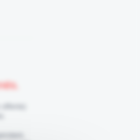
nnés.
 offerte)
e.
pendant,