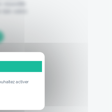
e nouvelle
 loin votre
ouhaitez activer