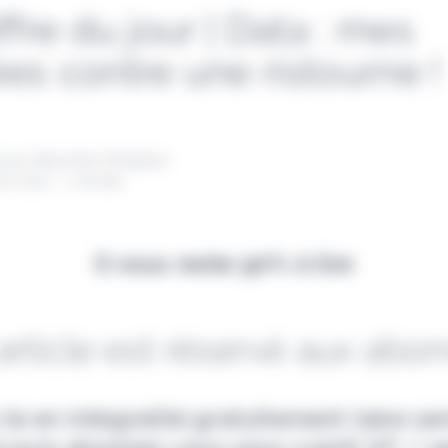
ffre du jour | Data : mes
es contre une ristourne !
 par Alexandre Pengloan
vril 2021 - 1 minute
Il vous reste 90% à lire
article est réservé aux abo
-le en intégralité gratuitement (1ère s