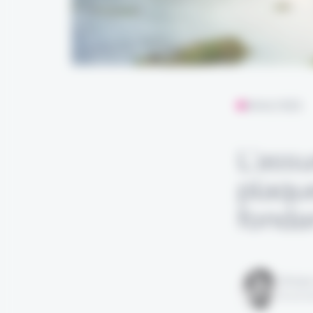
ANALYSES
L’assu
plaque
fond
Rédigé
le 22 a