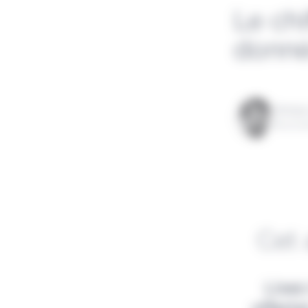
Le chi
donné
Rédigé
le 21 a
Cet 
Lisez