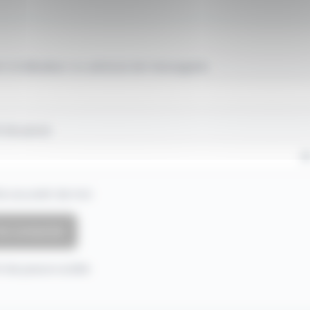
 d'utilisateur ou adresse de messagerie.
 de passe
e souvenir de moi
 de passe oublié