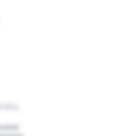
nnés.
emaine