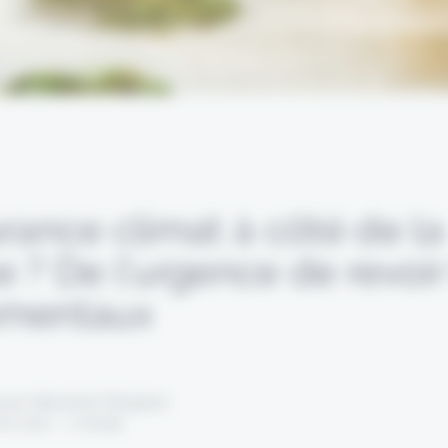
rance climat à côté de la
 ? De l’urgence de revoir
amentaux
 par Alexandre Pengloan
vril 2021 - 1 minute