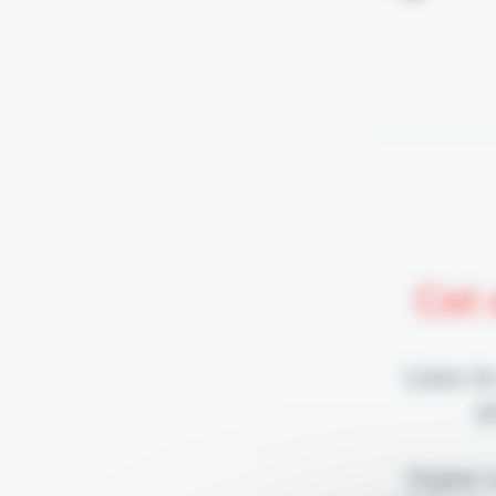
Cet 
Lisez-le
p
Digital