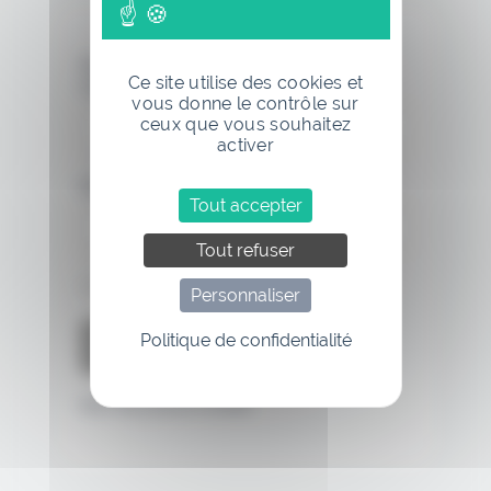
Nom d'utilisateur ou adresse de
Ce site utilise des cookies et
messagerie.
vous donne le contrôle sur
ceux que vous souhaitez
activer
Mot de passe
Tout accepter
Tout refuser
Se souvenir de moi
Personnaliser
Politique de confidentialité
Mot de passe oublié