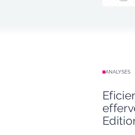
ANALYSES
Eficie
efferv
Editio