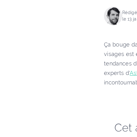
Rédigé
le 13 j
Ça bouge dan
visages est 
tendances de
experts d'
As
incontournab
Cet 