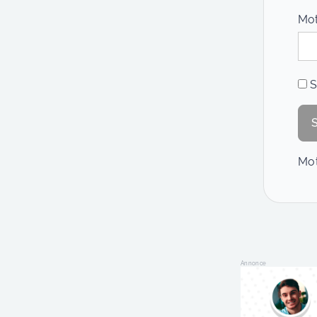
Mot
S
Mot
Annonce