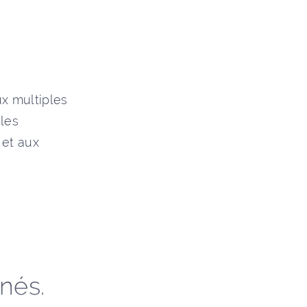
ux multiples
 les
 et aux
nnés.