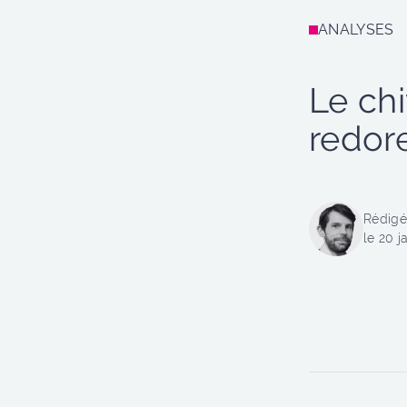
ANALYSES
Le chi
redore
Rédigé
le 20 j