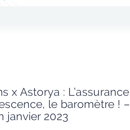
ns x Astorya : L’assuranc
escence, le baromètre ! –
n janvier 2023