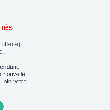
nnés.
 offerte)
e.
pendant,
e nouvelle
 loin votre