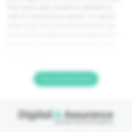
Pour cause, elles ont été les premières à
subir la contraction du marché, et à devoir
serrer le jeu, en licenciant notamment une
partie de leurs effectifs et en adoptant des
politiques d'austérité quelque peu contre-
intuitives dans
Lire la suite de l'article