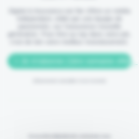
Digital & Assurance est fier d'être un média
indépendant, édité par une équipe de
passionnés, sur l'assurance nouvelle
génération. Pour être au top dans votre job,
c'est de loin votre meilleur investissement.
> Je m'abonne (1ère semaine offerte
(Abonnement annulable à tout moment)
Si vous êtes déjà abonné, connectez-vous