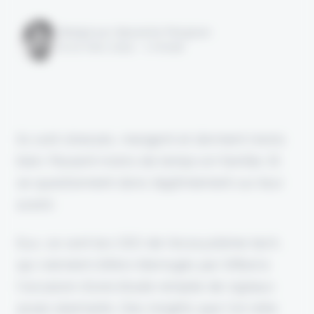
Rédigé par Alexandre Pengloan
le 22 mars 2024 - 1 minute
Ils sont stressés, mangent et dorment moins
bien. Passent moins de temps en famille. Et
se questionnent donc légitimement sur leur
avenir.
Eux, ce sont les CEO de l'écosystème tech,
qui viennent d'être interrogés par Sifted à
l'occasion d'une étude remplie de signaux
assez alarmants. Des insights que l'on relie