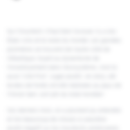
Sur l'insurtech, il faut bien l'avouer, il y a les
États-Unis et le reste du monde. Les grandes
pionnières se trouvent de l'autre côté de
l'Atlantique. Quant au dynamisme de
l'investissement dans l'écosystème, c'est là
aussi "USA First". Jugez plutôt : en 2023, 216
levées de fonds ont été réalisées au pays de
l'Oncle Sam, soit 51% du total mondial !
Ces derniers mois, on a pourtant pu entendre
et lire beaucoup de choses à caractère
plutôt négatif sur les insurtechs américaines.