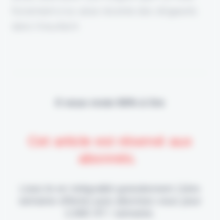
forcément à la valse récente des dirigeants
dans l'insurtech.
Il vous reste 90% à lire
Cet article est réservé aux
abonnés.
Lisez-le en intégralité gratuitement (1ère
semaine offerte) puis abonnez-vous pour
2,90€ HT / semaine.