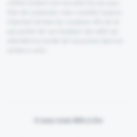
chiffres brûlent une nouvelle fois les yeux.
Rien de surprenant, mais il semble toujours
important de bien les visualiser. Afin de ne
pas perdre de vue l'ampleur des défis qui
attendent le monde de l'assurance dans les
années à venir.
Il vous reste 90% à lire