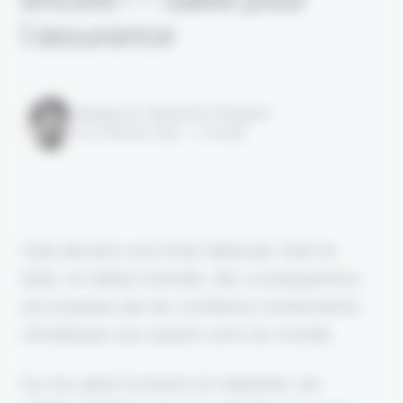
l’assurance
Rédigé par Alexandre Pengloan
le 07 février 2024 - 1 minute
Cela devient une triste habitude. Faire le
bilan, en début d'année, des conséquences
provoquées par les nombreux événements
climatiques aux quatre coins du monde.
Sur les plans humains et matériels, les