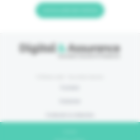
Lire la suite de l'article
© Eficiens 2026 - Tous droits réservés
À propos
S’abonner
Contacter la rédaction
Contact