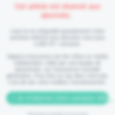
Cet article est réservé aux
abonnés.
Lisez-le en intégralité gratuitement (1ère
semaine offerte) puis abonnez-vous pour
2,90€ HT / semaine.
Digital & Assurance est fier d'être un média
indépendant, édité par une équipe de
passionnés, sur l'assurance nouvelle
génération. Pour être au top dans votre job,
c'est de loin votre meilleur investissement.
> Je m'abonne (1ère semaine offerte
(Abonnement annulable à tout moment)