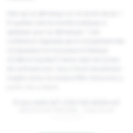
Mais qui se démarque sur ce terrain de jeu ?
Et quelles sont les bonnes pratiques à
appliquer pour se démarquer ? Une
conférence organisée par le Groupement des
Comparateurs en Assurance et Banque
(GCAB) et Insurtech France, dans les locaux
de LesFurets.com, nous a fourni de précieux
insights autour du produit MRH. Découvrez 4
points clés à retenir.
Il vous reste 90% à lire Cet article est
réservé aux abonnés. Lisez-le en
intégralité