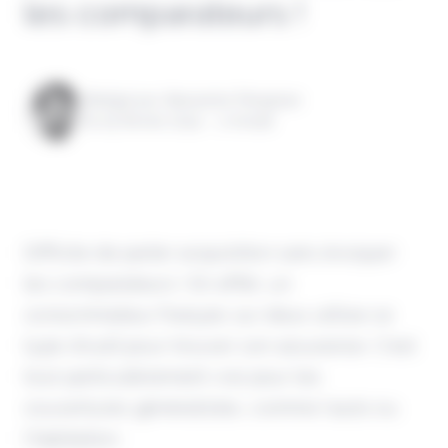
les comparateurs !
Rédigé par Alexandre Pengloan
le 05 février 2024 - 1 minute
Difficile de parler acquisition sans évoquer
les comparateurs ! En effet, un
consommateur français sur deux utilise ce
type d'outil pour trouver son assurance. C'est
tout particulièrement vrai pour les
couvertures généralistes, comme l'auto ou
l'habitation.