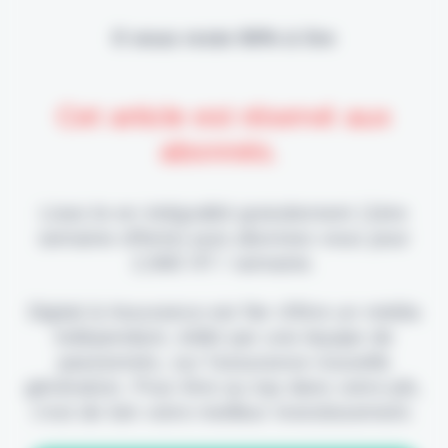
Il vous reste 90% à lire
Cet article est réservé aux
abonnés.
Lisez-le en intégralité gratuitement (1ère
semaine offerte) puis abonnez-vous pour
2,90€ HT / semaine.
Digital & Assurance est fier d'être un média
indépendant, édité par une équipe de
passionnés, sur l'assurance nouvelle
génération. Pour être au top dans votre job,
c'est de loin votre meilleur investissement.