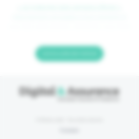
> Je m'abonne (1ère semaine offerte) <
(Abonnement annulable à tout moment) Si
vous êtes déjà abonné, connectez-vous Nom
Lire la suite de l'article
© Eficiens 2026 - Tous droits réservés
À propos