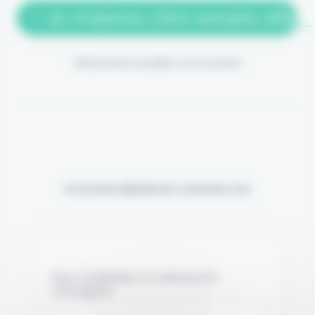
> Je m'abonne (1ère semaine offerte
(Abonnement annulable à tout moment)
Si vous êtes déjà abonné, connectez-vous
Nom d'utilisateur ou adresse de
messagerie.