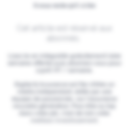
Il vous reste 90% à lire
Cet article est réservé aux
abonnés.
Lisez-le en intégralité gratuitement (1ère
semaine offerte) puis abonnez-vous pour
2,90€ HT / semaine.
Digital & Assurance est fier d'être un
média indépendant, édité par une
équipe de passionnés, sur l'assurance
nouvelle génération. Pour être au top
dans votre job, c'est de loin votre
meilleur investissement.