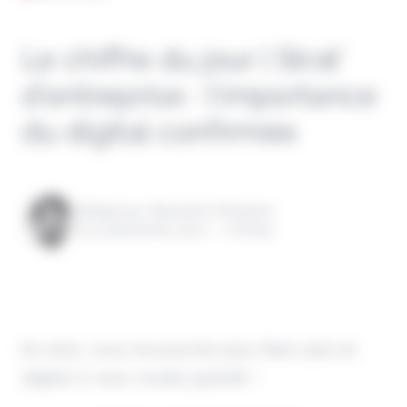
Le chiffre du jour | Strat’
d’entreprise : l’importance
du digital confirmée
Rédigé par Alexandre Pengloan
le 23 décembre 2020 - 1 minute
En 2021, vous ne pourrez plus faire sans le
digital si vous voulez grandir !