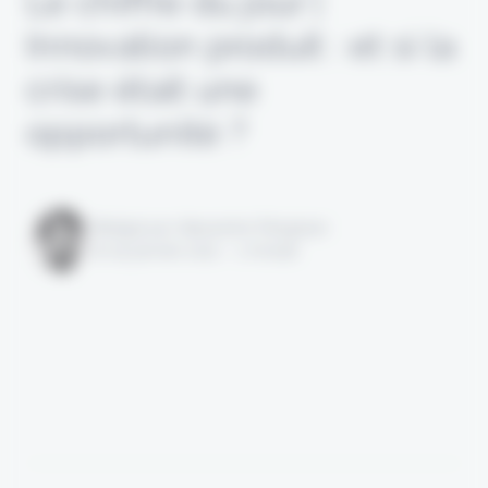
Le chiffre du jour |
Innovation produit : et si la
crise était une
opportunité ?
Rédigé par Alexandre Pengloan
le 05 janvier 2021 - 1 minute