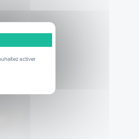
ouhaitez activer