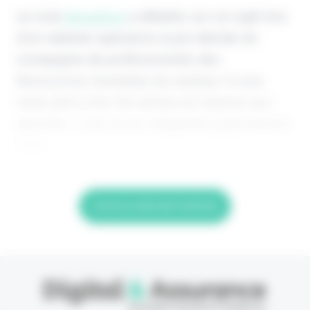
Le club
AssurN’co
a débattu sur ce sujet lors
d’un webinar spécial le 11 juin dernier en
compagnie de professionnels des
Ressources Humaines du secteur. Il vous
reste 90% à lire Cet article est réservé aux
abonnés. Lisez-le en intégralité gratuitement
(1ère
Lire la suite de l'article