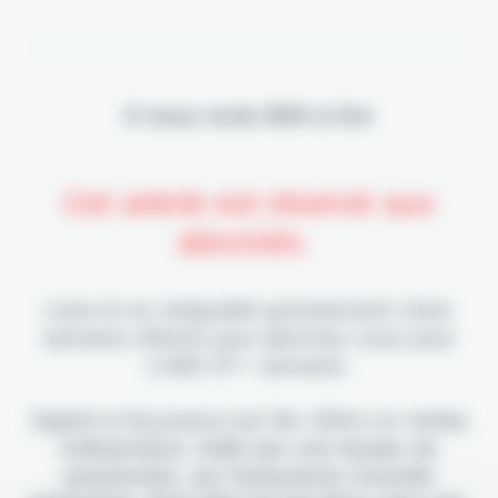
Il vous reste 90% à lire
Cet article est réservé aux
abonnés.
Lisez-le en intégralité gratuitement (1ère
semaine offerte) puis abonnez-vous pour
2,90€ HT / semaine.
Digital & Assurance est fier d'être un média
indépendant, édité par une équipe de
passionnés, sur l'assurance nouvelle