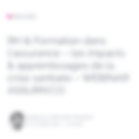
ANALYSES
RH & Formation dans
l’assurance – les impacts
& apprentissages de la
crise sanitaire – WEBINAR
ASSURN’CO
Rédigé par Alexandre Pengloan
le 07 juillet 2021 - 1 minute