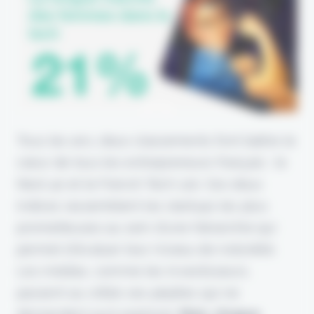
Tous les ans, deux classements font battre le
cœur de tous les entrepreneurs français :
le
Next 40 et le French Tech 120
. Ces deux
indices rassemblent les startups les plus
prometteuses au sein d’une hiérarchie qui
permet d’évaluer leur niveau de notoriété.
Les médias, comme les investisseurs,
passent au crible ces pépites qui ne