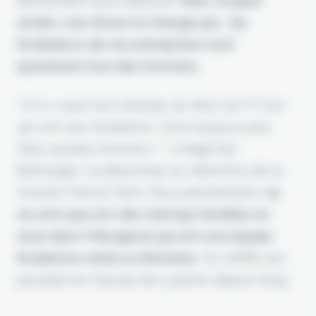
demandent qu’à exploser.
Mais, chaque
année, une chose ne change pas : les
fondateurs de ces entreprises sont
quasiment tous des hommes.
“
Il n’y a que huit startups du Next 40-FT 120
qui ont une fondatrice. C’est toujours peu.
Mais quelles femmes !
” a
réagi Kat
Borlongan
, la désormais ex-directrice de la
mission French Tech. Plus précisément,
ce
ne sont que 21% des startups fondées en
2020 dans l’Hexagone qui ont une équipe
fondatrice mixte ou féminine
. Ce chiffre est
pourtant en hausse de 4 points depuis 2019.