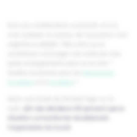
Face aux confinements successifs, et à la
crise sanitaire, le secteur de l’assurance s’est
organisé et adapté ! Mais alors qu’on
commence à envisager une sortie de crise,
quels enseignements peut-on en tirer ?
Quelles évolutions pour les
Ressources
Humaines
et la
formation
?
Selon une étude de Michael Page sur le
sujet,
58% des décideurs RH pensent que la
situation va transformer durablement
l'organisation du travail
.