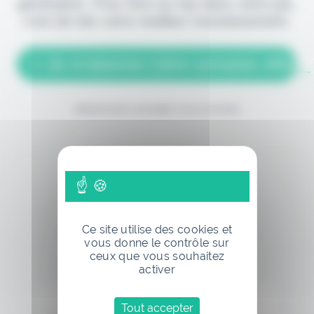
génération. Pour être au top dans votre job,
c'est de loin votre meilleur investissement.
> Je m'abonne (1ère semaine offerte
(Abonnement annulable à tout moment)
Ce site utilise des cookies et
Si vous êtes déjà abonné, connectez-vous
vous donne le contrôle sur
ceux que vous souhaitez
activer
Tout accepter