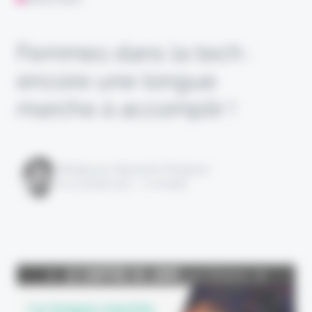
Femmes dans la tech :
encore une longue
marche à accomplir !
Rédigé par Alexandre Pengloan
le 12 juillet 2021 - 2 minutes