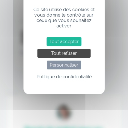
Ce site utilise des cookies et
vous donne le contrôle sur
ceux que vous souhaitez
Se souvenir de moi
activer
Tout accepter
Mot de passe oublié
Tout refuser
Personnaliser
Politique de confidentialité
Annonce