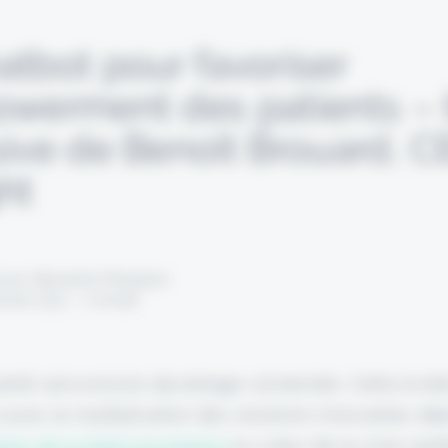
atbot pour favoriser
owerment des patients – 
sive de Benoît Brouard, 
ht
 par Alexandre Pengloan
anvier 2022 - 1 minute
 santé sera encore davantage connectée. Cette évid
 avec la multiplication des solutions innovantes dé
ion de la téléconsultation
au cœur de la crise sanit