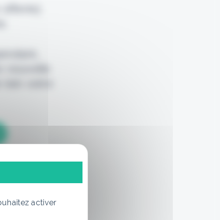
 offerte)
e.
pendant,
e nouvelle
 loin votre
ouhaitez activer