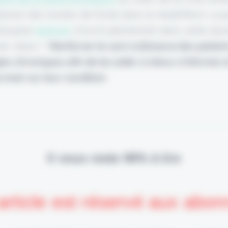
losion des levées de fonds dans la HealthTech. La 
rançaise
Wefight
s'inscrit pleinement dans cette dy
de valeur ?
Renforcer le suivi à distance des patient
es chroniques afin de les aider à mieux s'informer et
 main sur leur condition
.
Il vous reste 90% à lire
article est réservé aux abo