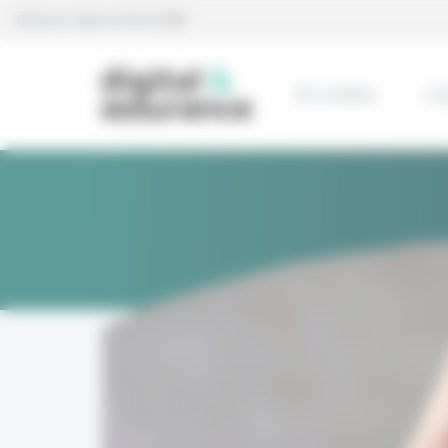
Panneau de gestion des cookies
Édité par l’agence Eficiens
En continu
L’e