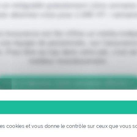
 en intégralité gratuitement (1ère semaine
uis abonnez-vous pour 2,90€ HT / semain
 & Assurance est fier d'être un média indé
 une équipe de passionnés, sur l'assuranc
. Pour être au top dans votre job, c'est de
meilleur investissement.
> Je m'abonne (1ère semaine offerte) <
(Abonnement annulable à tout moment)
 des cookies et vous donne le contrôle sur ceux que vous s