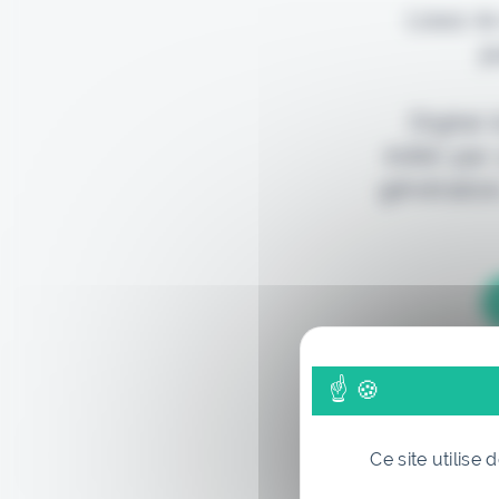
Lisez-le
p
Digital
édité par
génération
Ce site utilise