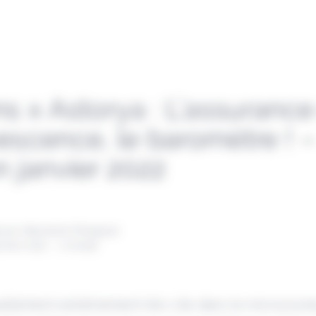
ns x Astorya : L’assuranc
escence, le baromètre ! –
n janvier 2022
 par Alexandre Pengloan
anvier 2022 - 1 minute
uellement extrêmement très vite dans le microcosm