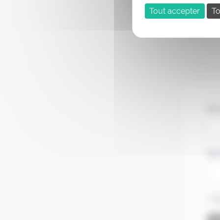
Tout accepter
To
Nom
Mot
S