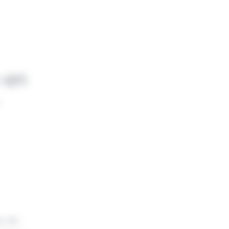
e en
e de