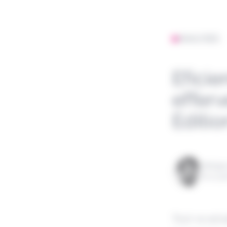
ANALYSES
Eficie
efferv
Editio
Rédigé
le 12 j
Tout va act