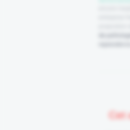
encore l'exp
entreprise f
proposition 
de pathologi
reprendre la
Cet 