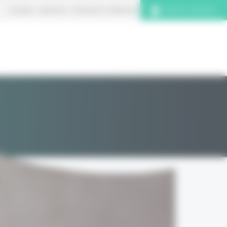
À propos
S’abonner
Contacter la rédaction
Connexion abonnés