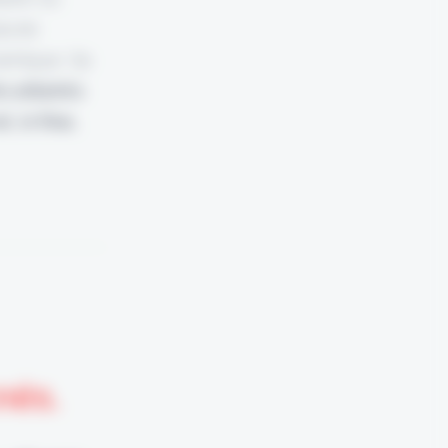
jeune
namique. Sa
s atteints
, in fine,
nnés.