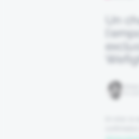
Un ch
l’emp
exclu
Wefig
Rédigé
le 13 j
En 2022, la
confirmation
démocratisat