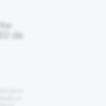
Itw
CEO de
ence trouve
ployées, la
aire ou