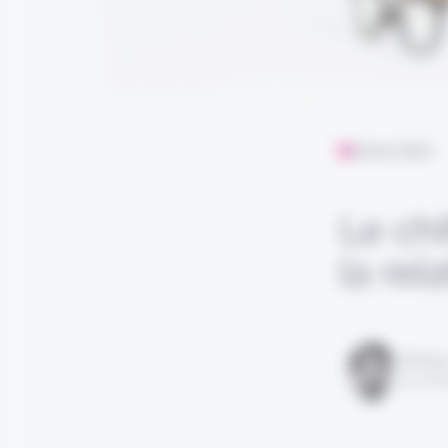
ANALYSES
Le chi
la rel
Rédigé
le 10 f