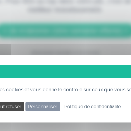
. Pour être au top dans votre job, c'est de
meilleur investissement.
> Je m'abonne (1ère semaine offerte) <
(Abonnement annulable à tout moment)
 des cookies et vous donne le contrôle sur ceux que vous s
ut refuser
Personnaliser
Politique de confidentialité
Si vous êtes déjà abonné, connectez-vous