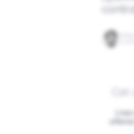
contr
Rédigé
le 09 f
Cet 
Lisez
offert