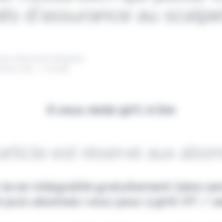
ats d’assurance au scalpe
 par Alexandre Pengloan
évrier 2021 - 1 minute
Il vous reste 90% à lire
article est réservé aux abo
-le en intégralité gratuitement (1ère s
e) puis abonnez-vous pour 2,90€ HT / s