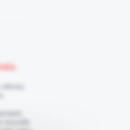
nnés.
 offerte)
e.
pendant,
e nouvelle