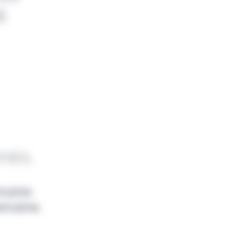
l
nnés.
emaine
emaine.