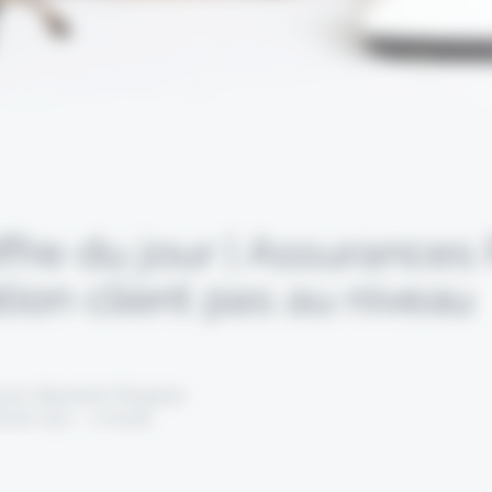
ffre du jour | Assurances 
ation client pas au niveau
 par Alexandre Pengloan
évrier 2021 - 1 minute