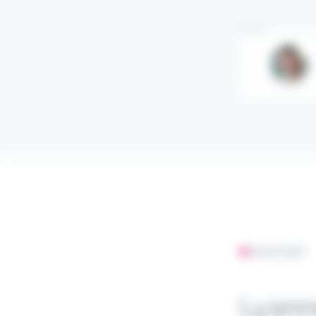
Annonce
ANALYSES
Lyann