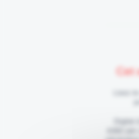
Cet 
Lisez-le
p
Digital
édité par