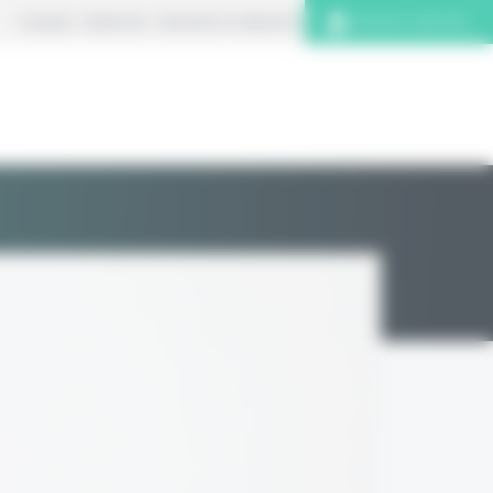
À propos
S’abonner
Contacter la rédaction
Connexion abonnés