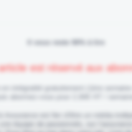
Il vous reste 90% à lire
article est réservé aux abo
 en intégralité gratuitement (1ère semaine
uis abonnez-vous pour 2,90€ HT / semain
 & Assurance est fier d'être un média indé
 une équipe de passionnés, sur l'assuranc