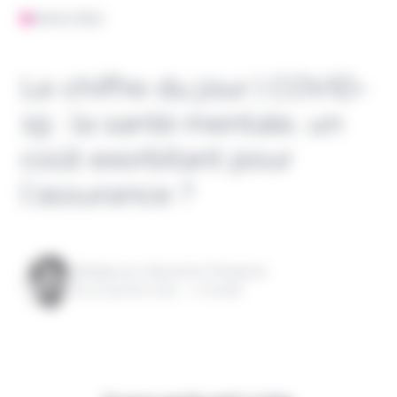
ANALYSES
Le chiffre du jour | COVID-
19 : la santé mentale, un
coût exorbitant pour
l’assurance ?
Rédigé par Alexandre Pengloan
le 20 janvier 2021 - 1 minute