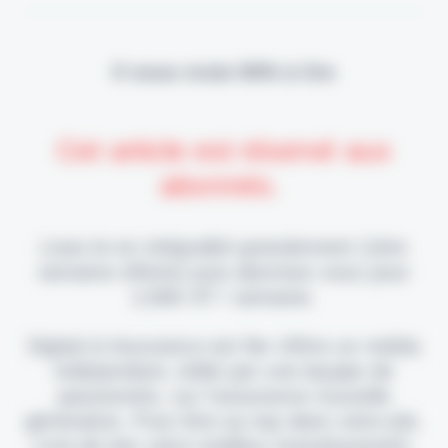
Il vous reste 90% à lire
Cet article est réservé aux
abonnés.
Lisez-le en intégralité gratuitement (1ère
semaine offerte) puis abonnez-vous pour
2,90€ HT / semaine.
Digital & Assurance est fier d'être un média
indépendant, édité par une équipe de
passionnés, sur l'assurance nouvelle
génération. Pour être au top dans votre job,
c'est de loin votre meilleur investissement.