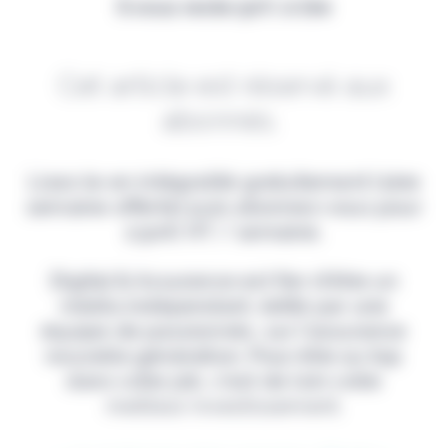
Il vous reste 90% à lire
Cet article est réservé aux
abonnés.
Lisez-le en intégralité gratuitement (1ère
semaine offerte) puis abonnez-vous pour
2,90€ HT / semaine.
Digital & Assurance est fier d'être un
média indépendant, édité par une
équipe de passionnés, sur l'assurance
nouvelle génération. Pour être au top
dans votre job, c'est de loin votre
meilleur investissement.