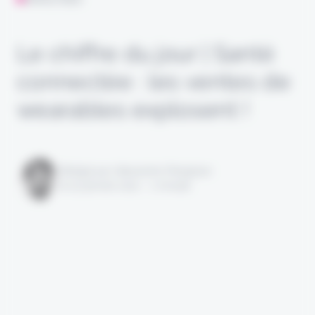
Le chiffre du jour | Santé
connectée : les ventes de
wearables explosent !
Rédigé par Alexandre Pengloan
le 22 janvier 2021 - 1 minute