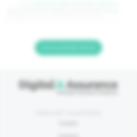
> Je m'abonne (1ère semaine offerte) <
(Abonnement annulable à tout moment) Si vous
êtes déjà abonné, connectez-vous Nom
d'utilisateur ou adresse de messagerie. Mot de
Lire la suite de l'article
© Eficiens 2026 - Tous droits réservés
À propos
S’abonner