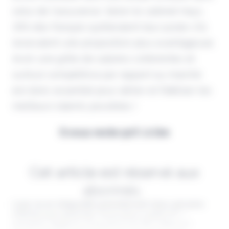
celui de l’assurance. Selon le cabinet Hays,
76% des français quitteraient leur poste s’ils
recevaient une proposition plus avantageuse.
Avoir une grille de salaires cohérentes et
surtout compétitive par rapport au marché
est donc essentiel pour attirer et fidéliser les
meilleurs talents possibles !
Il vous reste 90% à lire
Cet article est réservé aux
abonnés.
Lisez-le en intégralité gratuitement (1ère semaine
offerte) puis abonnez-vous pour 2,90€ HT /
semaine. Digital & Assurance est fier d'être un