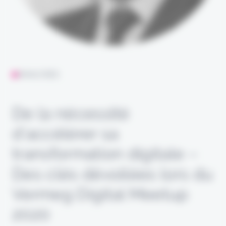
ANALYSES
De la nécessité
d’accélérer sa
transformation digitale –
Des clés dévoilées lors du
Vermeg Digital Meetup
2020