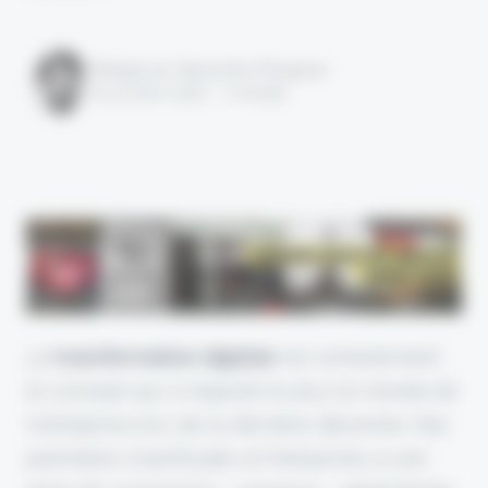
Rédigé par Alexandre Pengloan
le 13 mars 2020 - 1 minute
La
transformation digitale
est certainement
le concept qui a impacté le plus le monde de
l'entreprise lors de la dernière décennie. Des
premières incertitudes et fantasmes à une