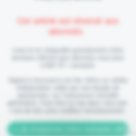
Cet article est réservé aux
abonnés.
Lisez-le en intégralité gratuitement (1ère
semaine offerte) puis abonnez-vous pour
2,90€ HT / semaine.
Digital & Assurance est fier d'être un média
indépendant, édité par une équipe de
passionnés, sur l'assurance nouvelle
génération. Pour être au top dans votre job,
c'est de loin votre meilleur investissement.
> Je m'abonne (1ère semaine offerte