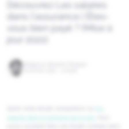
Découvrez Les salaires
dans l’assurance | Êtes-
vous bien payé ? (Mise à
jour 2021)
Rédigé par Alexandre Pengloan
le 08 mars 2020 - 1 minute
Après notre étude comparative sur
les
salaires dans le domaine de la pub
, nous
avons souhaité faire une étude similaire dans