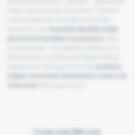
prise de conscience – presque – généralisée,
l'idée a parcouru bien du chemin. L'histoire
n'est toutefois pas terminée, et il existe
aujourd'hui une
nécessité identifiée d'aller
plus loin et d'accélérer le processus
. Mais
comment faire ? Les experts présents le 27
février 2020 à l'occasion du Digital Meetup
organisé par Vermeg ont livré de
nombreux
insights concernant directement l'univers de
l'assurance
. Morceaux choisis.
Il vous reste 90% à lire