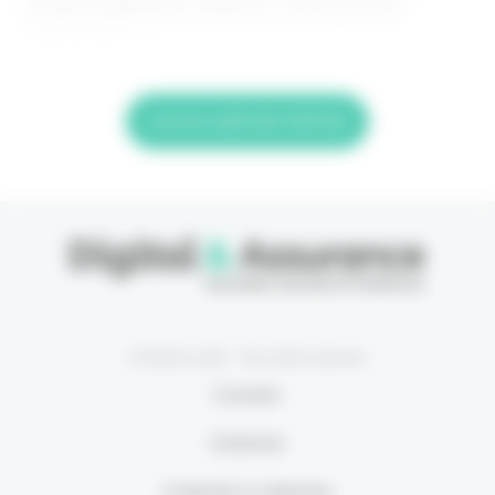
média indépendant, édité par une équipe de
passionnés, sur
Lire la suite de l'article
© Eficiens 2026 - Tous droits réservés
À propos
S’abonner
Contacter la rédaction