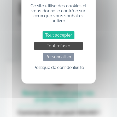
Ce site utilise des cookies et
vous donne le contrôle sur
ceux que vous souhaitez
activer
Mot de passe oublié
Tout accepter
Tout refuser
Personnaliser
Annonce
Politique de confidentialité