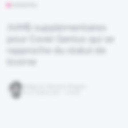
L'ESSENTIEL
70M$ supplémentaires
pour Cover Genius qui se
rapproche du statut de
licorne
Rédigé par Alexandre Pengloan
le 07 octobre 2021 - 1 minute