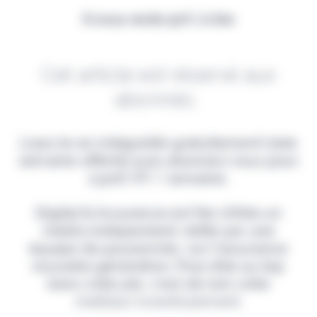
Il vous reste 90% à lire
Cet article est réservé aux
abonnés.
Lisez-le en intégralité gratuitement (1ère
semaine offerte) puis abonnez-vous pour
2,90€ HT / semaine.
Digital & Assurance est fier d'être un
média indépendant, édité par une
équipe de passionnés, sur l'assurance
nouvelle génération. Pour être au top
dans votre job, c'est de loin votre
meilleur investissement.