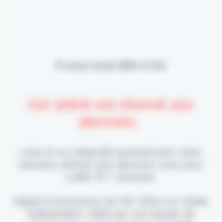
Il vous reste 90% à lire
Cet article est réservé aux
abonnés.
Lisez-le en intégralité gratuitement (1ère
semaine offerte) puis abonnez-vous pour
2,90€ HT / semaine.
Digital & Assurance est fier d'être un média
indépendant, édité par une équipe de