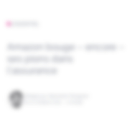
L'ESSENTIEL
Amazon bouge – encore –
ses pions dans
l’assurance
Rédigé par Alexandre Pengloan
le 07 octobre 2021 - 1 minute