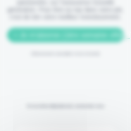
passionnés, sur l'assurance nouvelle
génération. Pour être au top dans votre job,
c'est de loin votre meilleur investissement.
> Je m'abonne (1ère semaine offerte
(Abonnement annulable à tout moment)
Si vous êtes déjà abonné, connectez-vous