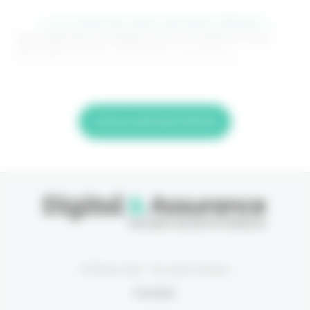
> Je m'abonne (1ère semaine offerte) <
(Abonnement annulable à tout moment) Si vous
êtes déjà abonné, connectez-vous Nom
d'utilisateur ou adresse de messagerie. Mot de
Lire la suite de l'article
© Eficiens 2026 - Tous droits réservés
À propos