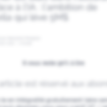
âce à l’IA : l’ambition de
lla qui lève 5M$
 par Alexandre Pengloan
mars 2022 - 1 minute
Il vous reste 90% à lire
article est réservé aux abo
-le en intégralité gratuitement (1ère s