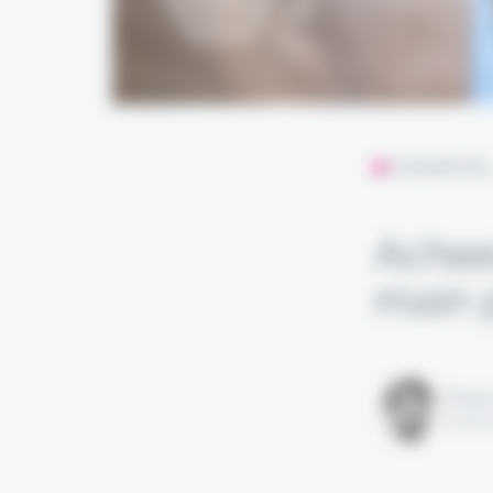
L'ESSENTIE
Achee
main 
Rédigé
le 09 