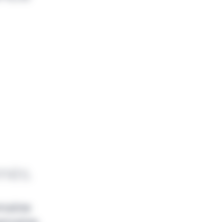
nnés.
emaine