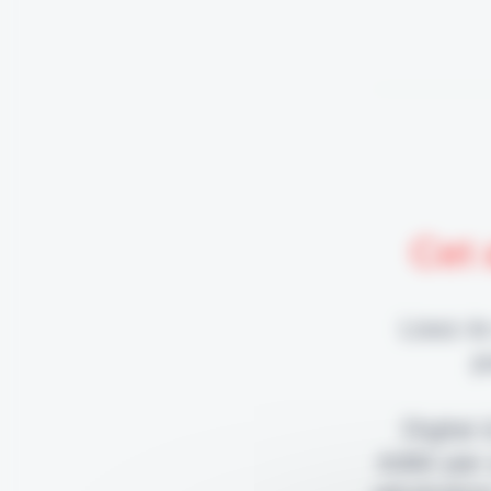
Cet 
Lisez-le
p
Digital
édité par