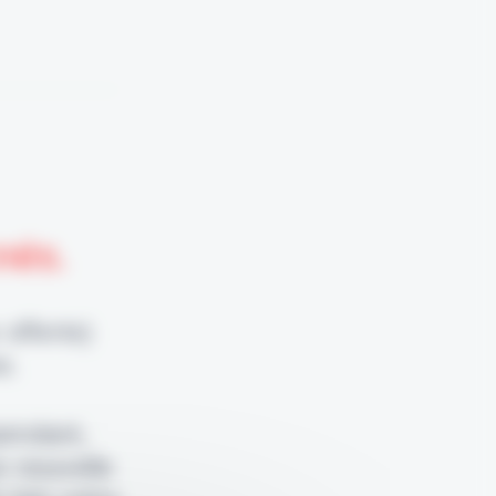
nnés.
 offerte)
e.
pendant,
e nouvelle