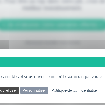
. Pour être au top dans votre job, c'est de
meilleur investissement.
> Je m'abonne (1ère semaine offerte) <
(Abonnement annulable à tout moment)
 des cookies et vous donne le contrôle sur ceux que vous s
Si vous êtes déjà abonné, connectez-vous
ut refuser
Personnaliser
Politique de confidentialité