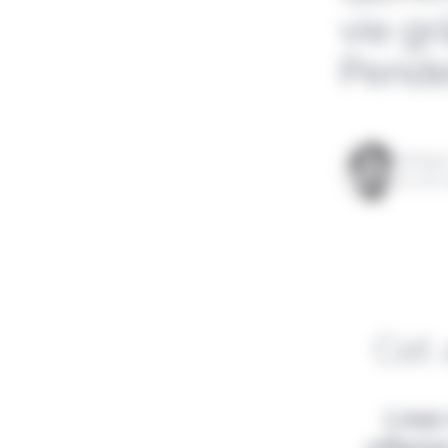
vie gr
Pende
Rédigé
le 08 
Cet 
Lisez