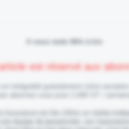
Il vous reste 90% à lire
article est réservé aux abo
 en intégralité gratuitement (1ère semaine
uis abonnez-vous pour 2,90€ HT / semain
 & Assurance est fier d'être un média indé
 une équipe de passionnés, sur l'assuranc