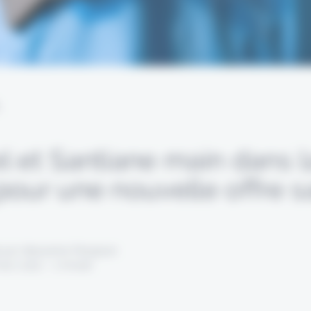
L
l et Santiane main dans l
pour une nouvelle offre s
 par Alexandre Pengloan
mars 2022 - 1 minute