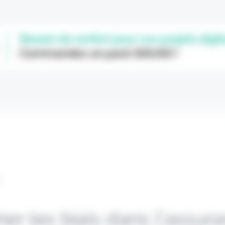
L
r les biais dans l’assur