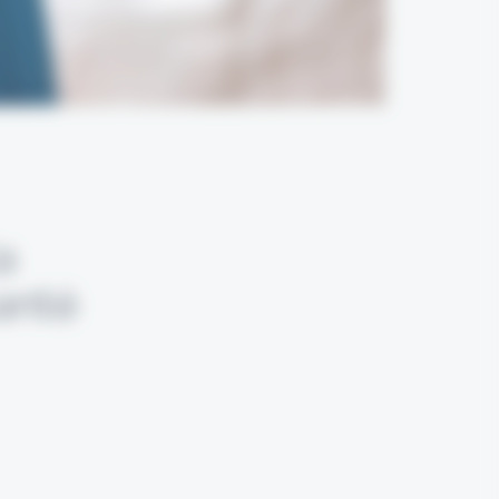
a
anté