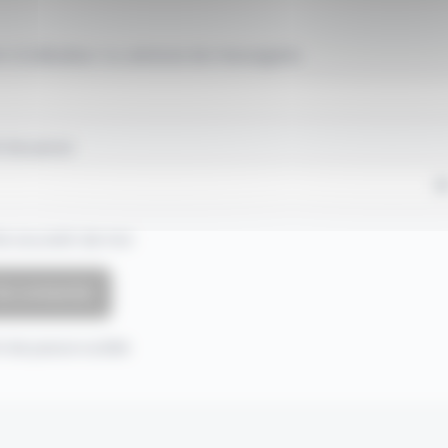
 d'utilisateur ou adresse de messagerie.
 de passe
e souvenir de moi
 de passe oublié