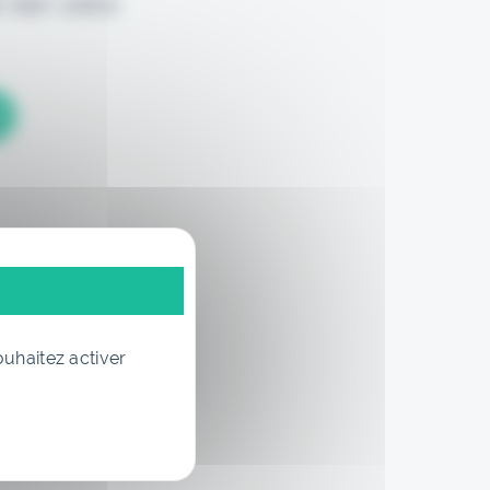
 loin votre
ouhaitez activer