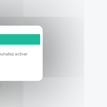
ouhaitez activer