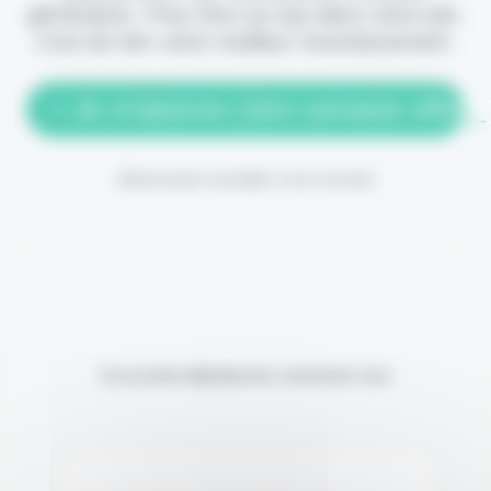
génération. Pour être au top dans votre job,
c'est de loin votre meilleur investissement.
> Je m'abonne (1ère semaine offerte
(Abonnement annulable à tout moment)
Si vous êtes déjà abonné, connectez-vous