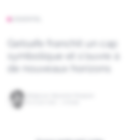
L'ESSENTIEL
Getsafe franchit un cap
symbolique et s’ouvre à
de nouveaux horizons
Rédigé par Alexandre Pengloan
le 07 juin 2022 - 1 minute