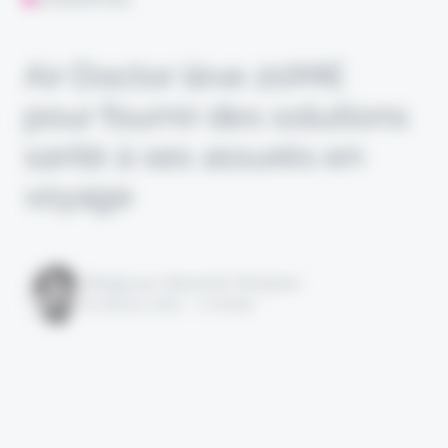
Air Doctor lève 20M€
pour fournir des solutions
santé à ses assurés en
voyage
Rédigé par Alexandre Pengloan
le 08 juin 2022 - 1 minute