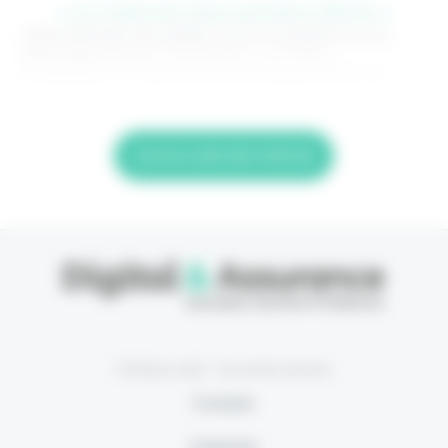
> Je m'abonne (1ère semaine offerte) <
(Abonnement annulable à tout moment) Si vous
êtes déjà abonné, connectez-vous Nom
d'utilisateur ou adresse de messagerie. Mot de
Lire la suite de l'article
© Eficiens 2026 - Tous droits réservés
À propos
S’abonner