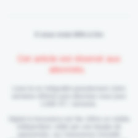
Il vous reste 90% à lire
Cet article est réservé aux
abonnés.
Lisez-le en intégralité gratuitement (1ère
semaine offerte) puis abonnez-vous pour
2,90€ HT / semaine.
Digital & Assurance est fier d'être un média
indépendant, édité par une équipe de
passionnés, sur l'assurance nouvelle