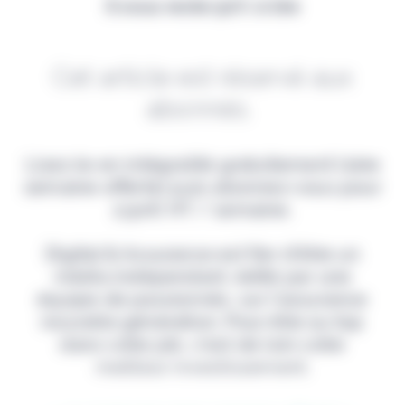
Il vous reste 90% à lire
Cet article est réservé aux
abonnés.
Lisez-le en intégralité gratuitement (1ère
semaine offerte) puis abonnez-vous pour
2,90€ HT / semaine.
Digital & Assurance est fier d'être un
média indépendant, édité par une
équipe de passionnés, sur l'assurance
nouvelle génération. Pour être au top
dans votre job, c'est de loin votre
meilleur investissement.