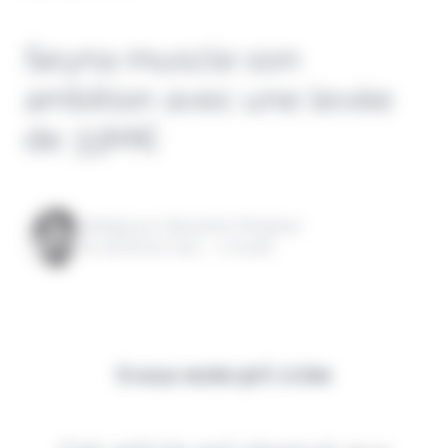
Seyna muscle son
ambition avec une levée
de 33M€
Rédigé par Alexandre Pengloan
le 09 février 2022 - 1 minute
Il vous reste 90% à lire