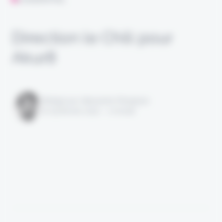
Direction le Chili pour
Akur8
Rédigé par Alexandre Pengloan
le 09 février 2022 - 1 minute