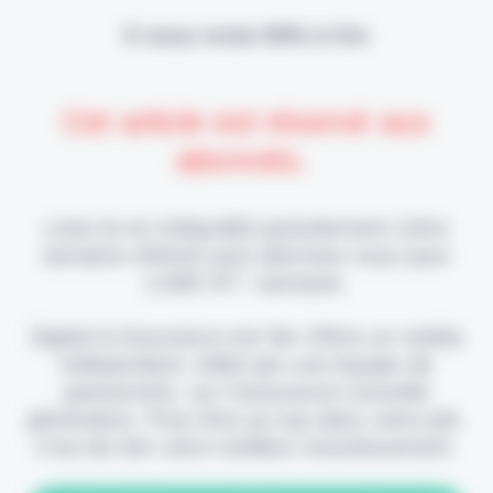
Il vous reste 90% à lire
Cet article est réservé aux
abonnés.
Lisez-le en intégralité gratuitement (1ère
semaine offerte) puis abonnez-vous pour
2,90€ HT / semaine.
Digital & Assurance est fier d'être un média
indépendant, édité par une équipe de
passionnés, sur l'assurance nouvelle
génération. Pour être au top dans votre job,
c'est de loin votre meilleur investissement.