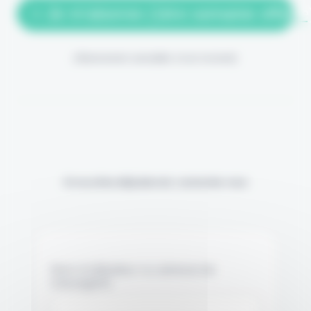
> Je m'abonne (1ère semaine offerte
(Abonnement annulable à tout moment)
Si vous êtes déjà abonné, connectez-vous
Nom d'utilisateur ou adresse de
messagerie.