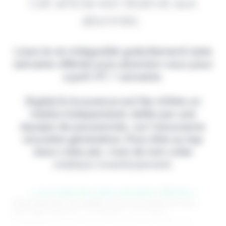
Cet article est réservé aux
abonnés.
Lisez-le en intégralité gratuitement (1ère
semaine offerte) puis abonnez-vous pour
2,90€ HT / semaine.
Digital & Assurance est fier d'être un
média indépendant, édité par une
équipe de passionnés, sur l'assurance
nouvelle génération. Pour être au top
dans votre job, c'est de loin votre
meilleur investissement.
> Je m'abonne (1ère semaine offerte) <
(Abonnement annulable à tout moment) Si vous
êtes déjà abonné, connectez-vous Nom
d'utilisateur ou adresse de messagerie. Mot de