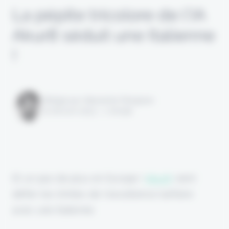
La pépite tricolore de l’IA
Akur8 séduit une Italienne
!
Rédigé par Alexandre Pengloan
le 06 avril 2023 - 1 minute
Et un pas de plus en Europe !
Akur8
vient
défier les limites de l'excellence tarifaire
avec une Italienne.