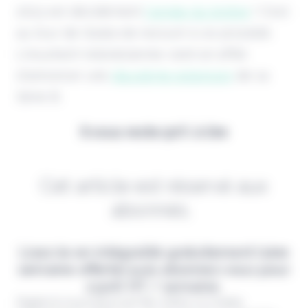
2023 est décidément
l'année du bridge
! C'est
au tour de Qoala de recourir à ce procédé.
L'insurtech indonésienne vient en effet
d'annoncer une
deuxième extension
de sa
Série B.
Il vous reste 90% à lire
Cet article est réservé aux
abonnés.
Lisez-le en intégralité gratuitement (1ère
semaine offerte) puis abonnez-vous pour
2,90€ HT / semaine.
Digital & Assurance est fier d'être un média