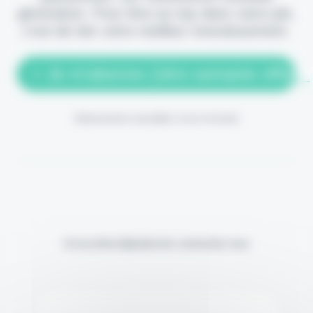
génération. Pour être au top dans votre job,
c'est de loin votre meilleur investissement.
> Je m'abonne (1ère semaine offerte
(Abonnement annulable à tout moment)
Si vous êtes déjà abonné, connectez-vous