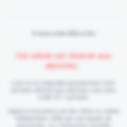
Il vous reste 90% à lire
Cet article est réservé aux
abonnés.
Lisez-le en intégralité gratuitement (1ère
semaine offerte) puis abonnez-vous pour
2,90€ HT / semaine.
Digital & Assurance est fier d'être un média
indépendant, édité par une équipe de
passionnés, sur l'assurance nouvelle