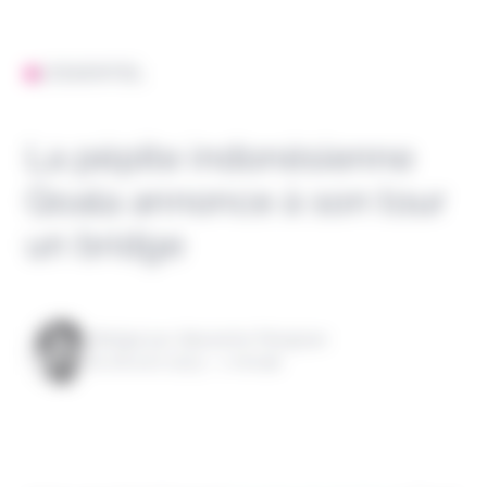
L'ESSENTIEL
La pépite indonésienne
Qoala annonce à son tour
un bridge
Rédigé par Alexandre Pengloan
le 06 avril 2023 - 1 minute