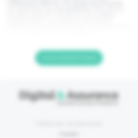
indépendant, édité par une équipe de passionnés,
sur l'assurance nouvelle génération. Pour être au
top dans votre job, c'est de loin votre meilleur
investissement. > Je m'abonne (1ère semaine
offerte) < (Abonnement annulable à tout moment) Si
vous êtes déjà abonné, connectez-vous
Lire la suite de l'article
© Eficiens 2026 - Tous droits réservés
À propos