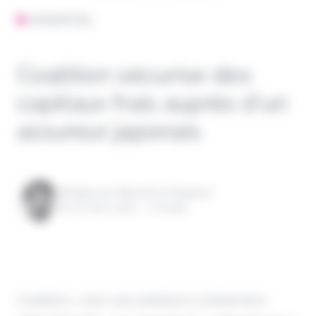
L'ESSENTIEL
Coalition sécurise des
capitaux frais auprès d’un
assureur japonais
Rédigé par Alexandre Pengloan
le 03 mars 2025 - 1 minute
Coalition, c'est une ambition à dimension