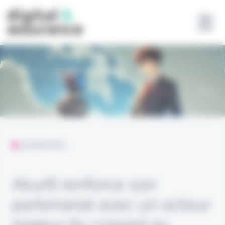
Panneau de gestion des cookies
L'ESSENTIEL
Akur8 renforce son
partenariat avec un acteur
majeur du conseil au