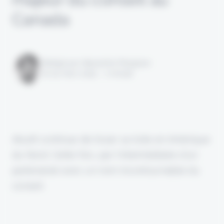
Canada
Rédigé par Alexandre Pengloan
le 04 mars 2025 - 1 minute
Akur8 continue de tisser sa toile en Amérique
du Nord. Cette fois, par l'intermédiaire d'un
partenariat avec un nom incontournable du
conseil.