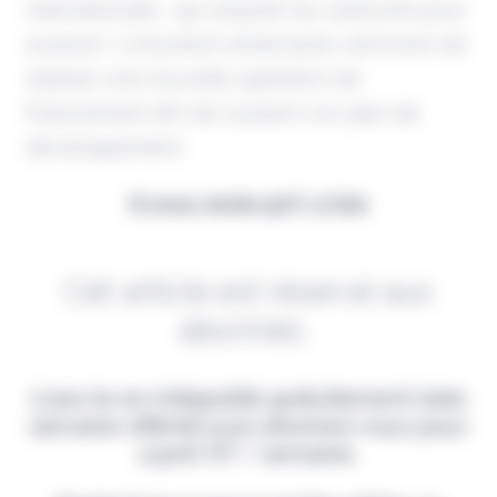
internationale... qui requiert du carburant pour
avancer ! L'insurtech américaine vient ainsi de
réaliser une nouvelle opération de
financement afin de soutenir son plan de
développement.
Il vous reste 90% à lire
Cet article est réservé aux
abonnés.
Lisez-le en intégralité gratuitement (1ère
semaine offerte) puis abonnez-vous pour
2,90€ HT / semaine.