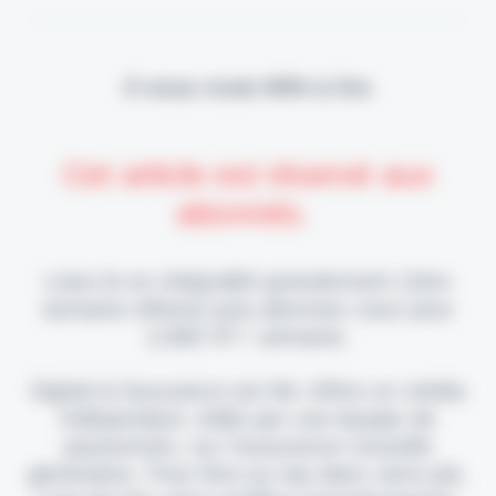
Il vous reste 90% à lire
Cet article est réservé aux
abonnés.
Lisez-le en intégralité gratuitement (1ère
semaine offerte) puis abonnez-vous pour
2,90€ HT / semaine.
Digital & Assurance est fier d'être un média
indépendant, édité par une équipe de
passionnés, sur l'assurance nouvelle
génération. Pour être au top dans votre job,