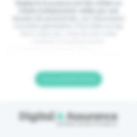
Digital & Assurance est fier d'être un
média indépendant, édité par une
équipe de passionnés, sur l'assurance
nouvelle génération. Pour être au top
dans votre job, c'est de loin votre
meilleur investissement.
> Je m'abonne (1ère semaine offerte) <
(Abonnement annulable à tout moment) Si vous
Lire la suite de l'article