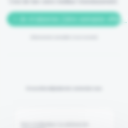
c'est de loin votre meilleur investissement.
> Je m'abonne (1ère semaine offerte
(Abonnement annulable à tout moment)
Si vous êtes déjà abonné, connectez-vous
Nom d'utilisateur ou adresse de