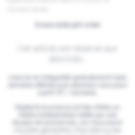
nouveau terrain.
Il vous reste 90% à lire
Cet article est réservé aux
abonnés.
Lisez-le en intégralité gratuitement (1ère
semaine offerte) puis abonnez-vous pour
2,90€ HT / semaine.
Digital & Assurance est fier d'être un
média indépendant, édité par une
équipe de passionnés, sur l'assurance
nouvelle génération. Pour être au top