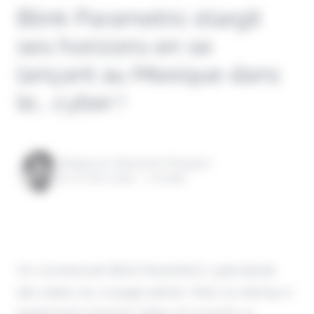
Blink Parametric élargit
ses horizons en se
lançant au Mexique dans
le… cyber !
Rédigé par Alexandre Pengloan
le 07 mars 2024 - 1 minute
On connaissait Blink Parametric spécialiste
des aléas du voyage aérien. Mais la startup a
également d'autres idées et investit un