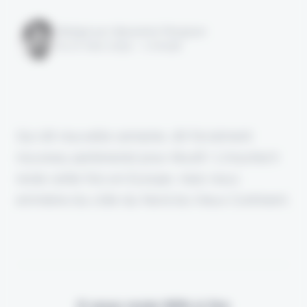
Rédigé par Alexandre Pengloan
le 07 mars 2024 - 1 minute
Qui dit nouvelle semaine, dit forcément
nouveau partenariat pour Akur8 ! L'insurtech
reste cette fois en Europe, mais nous
emmène du côté du Nord du Vieux Continent.
Il vous reste 90% à lire