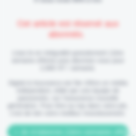
Cet article est réservé aux
abonnés.
Lisez-le en intégralité gratuitement (1ère
semaine offerte) puis abonnez-vous pour
2,90€ HT / semaine.
Digital & Assurance est fier d'être un média
indépendant, édité par une équipe de
passionnés, sur l'assurance nouvelle
génération. Pour être au top dans votre job,
c'est de loin votre meilleur investissement.
> Je m'abonne (1ère semaine offerte