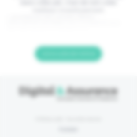
dans votre job, c'est de loin votre
meilleur investissement.
> Je m'abonne (1ère semaine offerte) <
(Abonnement annulable à tout moment) Si vous
êtes déjà abonné, connectez-vous
Lire la suite de l'article
© Eficiens 2026 - Tous droits réservés
À propos