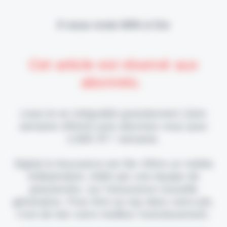
Il vous reste 90% à lire
Cet article est réservé aux
abonnés.
Lisez-le en intégralité gratuitement (1ère
semaine offerte) puis abonnez-vous pour
2,90€ HT / semaine.
Digital & Assurance est fier d'être un média
indépendant, édité par une équipe de
passionnés, sur l'assurance nouvelle
génération. Pour être au top dans votre job,
c'est de loin votre meilleur investissement.