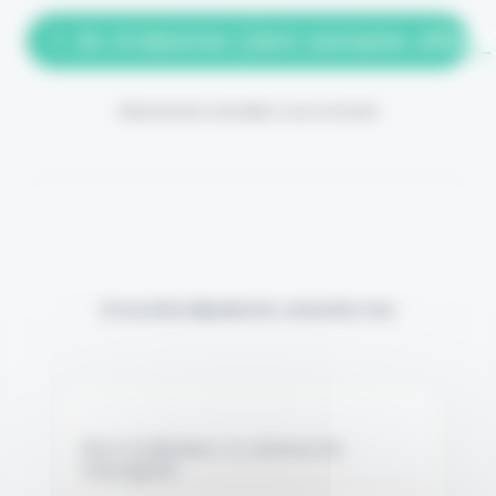
> Je m'abonne (1ère semaine offerte
(Abonnement annulable à tout moment)
Si vous êtes déjà abonné, connectez-vous
Nom d'utilisateur ou adresse de
messagerie.