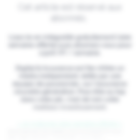
Cet article est réservé aux
abonnés.
Lisez-le en intégralité gratuitement (1ère
semaine offerte) puis abonnez-vous pour
2,90€ HT / semaine.
Digital & Assurance est fier d'être un
média indépendant, édité par une
équipe de passionnés, sur l'assurance
nouvelle génération. Pour être au top
dans votre job, c'est de loin votre
meilleur investissement.
> Je m'abonne (1ère semaine offerte) <
(Abonnement annulable à tout moment) Si vous
êtes déjà abonné, connectez-vous Nom