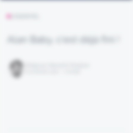
L'ESSENTIEL
Alan Baby, c’est déjà fini !
Rédigé par Alexandre Pengloan
le 15 février 2022 - 1 minute