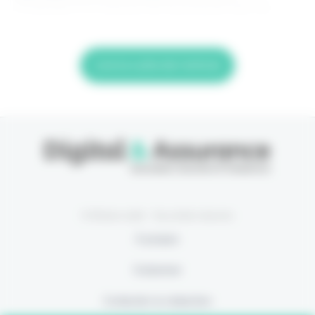
d'utilisateur ou adresse de messagerie. Mot de
Lire la suite de l'article
© Eficiens 2026 - Tous droits réservés
À propos
S’abonner
Contacter la rédaction