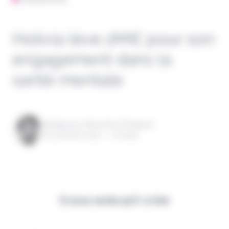
Holivia lève 2M€ pour son
engagement dans la
santé mentale
Rédigé par Alexandre Pengloan
le 14 février 2022 - 1 minute
Il vous reste 90% à lire