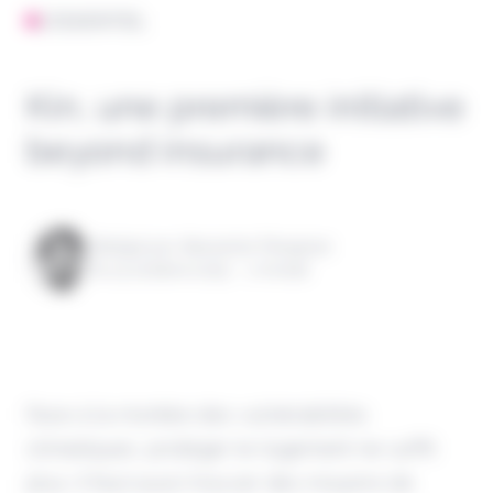
L'ESSENTIEL
Kin, une première initiative
beyond insurance
Rédigé par Alexandre Pengloan
le 23 octobre 2025 - 1 minute
Face à la montée des vulnérabilités
climatiques, protéger le logement ne suffit
plus. Il faut aussi trouver des moyens de