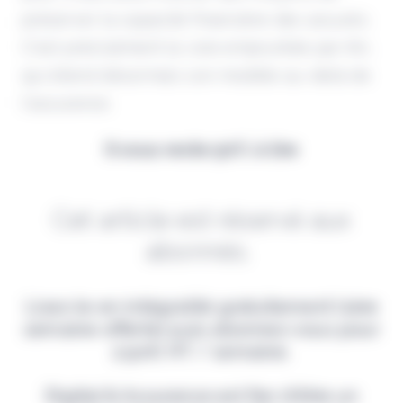
préserver la capacité financière des assurés.
C’est précisément la voie empruntée par Kin,
qui étend désormais son modèle au-delà de
l’assurance.
Il vous reste 90% à lire
Cet article est réservé aux
abonnés.
Lisez-le en intégralité gratuitement (1ère
semaine offerte) puis abonnez-vous pour
2,90€ HT / semaine.
Digital & Assurance est fier d'être un