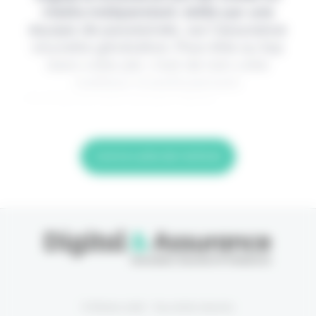
média indépendant, édité par une
équipe de passionnés, sur l'assurance
nouvelle génération. Pour être au top
dans votre job, c'est de loin votre
meilleur investissement.
> Je m'abonne (1ère semaine offerte)
Lire la suite de l'article
© Eficiens 2026 - Tous droits réservés