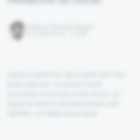
Rédigé par Alexandre Pengloan
le 23 octobre 2025 - 1 minute
Quand on parle futur de la santé, Alan n'est
jamais bien loin ! La licorne investit
aujourd'hui un nouveau terrain de jeu, sur
lequel les besoins de modernisation sont
identifiés : la médecine du travail.