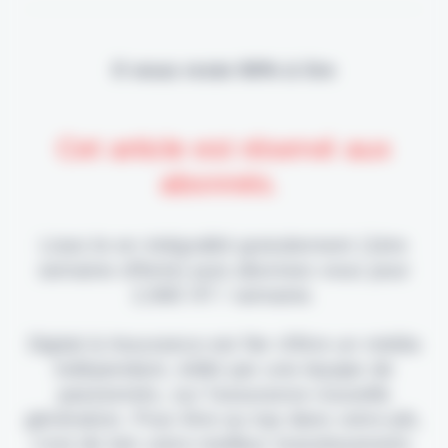
Il vous reste 90% à lire
Cet article est réservé aux
abonnés.
Lisez-le en intégralité gratuitement (1ère
semaine offerte) puis abonnez-vous pour
2,90€ HT / semaine.
Digital & Assurance est fier d'être un média
indépendant, édité par une équipe de
passionnés, sur l'assurance nouvelle
génération. Pour être au top dans votre job,
c'est de loin votre meilleur investissement.