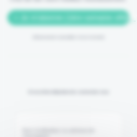
> Je m'abonne (1ère semaine offerte
(Abonnement annulable à tout moment)
Si vous êtes déjà abonné, connectez-vous
Nom d'utilisateur ou adresse de
messagerie.