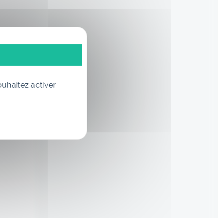
ouhaitez activer