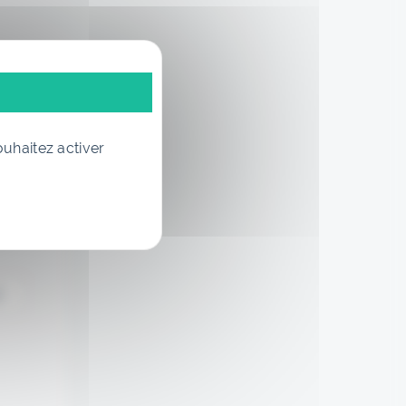
ouhaitez activer