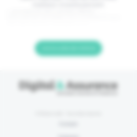
meilleur investissement.
> Je m'abonne (1ère semaine offerte) <
(Abonnement annulable à tout moment) Si vous
êtes déjà abonné, connectez-vous
Lire la suite de l'article
© Eficiens 2026 - Tous droits réservés
À propos