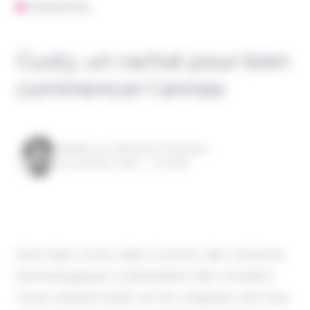
L'ESSENTIEL
Custy, un rachat pour bien
commencer l’année
Rédigé par Alexandre Pengloan
le 12 janvier 2026 - 1 minute
Nom bien connu dans l'univers des solutions
technologiques à destination des courtiers,
Custy entame 2026 sur les chapeaux de roue