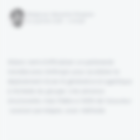
Rédigé par Alexandre Pengloan
le 13 janvier 2026 - 1 minute
Allianz vient d'officialiser un partenariat
mondial avec Anthropic pour accélérer le
déploiement d’une IA générative et agentique
à l’échelle du groupe. Une annonce
structurante, mais fidèle à l’ADN de l’assureur
: avancer par étapes, avec méthode.