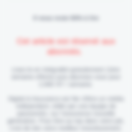
Il vous reste 90% à lire
Cet article est réservé aux
abonnés.
Lisez-le en intégralité gratuitement (1ère
semaine offerte) puis abonnez-vous pour
2,90€ HT / semaine.
Digital & Assurance est fier d'être un média
indépendant, édité par une équipe de
passionnés, sur l'assurance nouvelle
génération. Pour être au top dans votre job,
c'est de loin votre meilleur investissement.