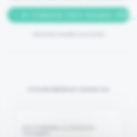
> Je m'abonne (1ère semaine offerte
(Abonnement annulable à tout moment)
Si vous êtes déjà abonné, connectez-vous
Nom d'utilisateur ou adresse de
messagerie.