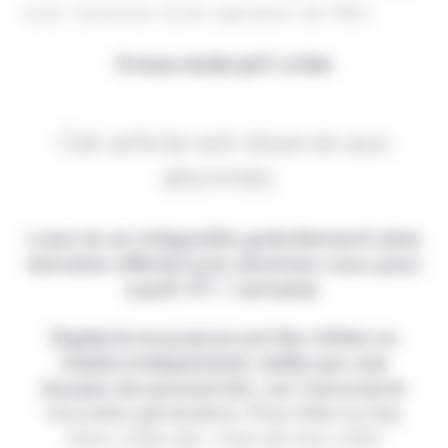
avec l'annonce d'une opération de M&A.
Il vous reste 90% à lire
Cet article est réservé aux
abonnés.
Lisez-le en intégralité gratuitement (1ère
semaine offerte) puis abonnez-vous pour
2,90€ HT / semaine.
Digital & Assurance est fier d'être un
média indépendant, édité par une
équipe de passionnés, sur l'assurance
nouvelle génération. Pour être au top
dans votre job, c'est de loin votre