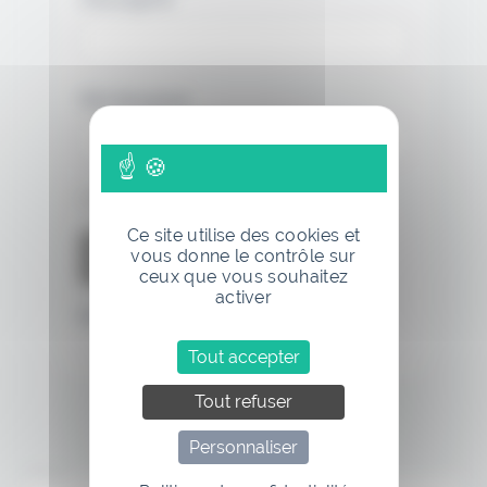
Mot de passe
Se souvenir de moi
Ce site utilise des cookies et
vous donne le contrôle sur
ceux que vous souhaitez
activer
Mot de passe oublié
Tout accepter
Tout refuser
Personnaliser
Annonce