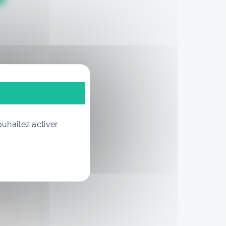
ouhaitez activer