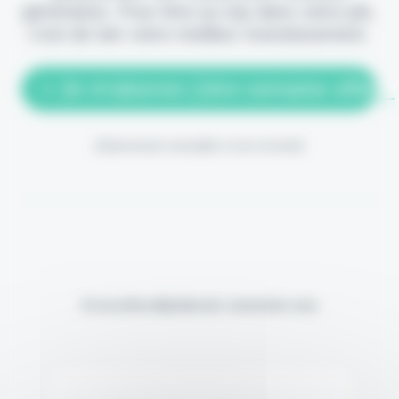
génération. Pour être au top dans votre job,
c'est de loin votre meilleur investissement.
> Je m'abonne (1ère semaine offerte
(Abonnement annulable à tout moment)
Si vous êtes déjà abonné, connectez-vous