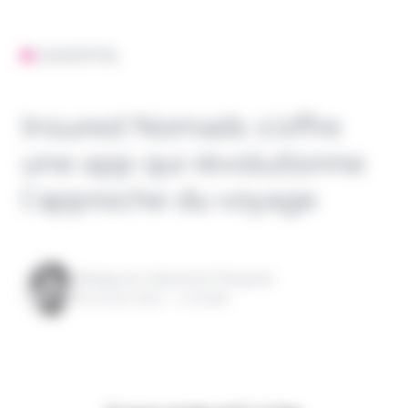
L'ESSENTIEL
Insured Nomads s’offre
une app qui révolutionne
l’approche du voyage
Rédigé par Alexandre Pengloan
le 27 juin 2022 - 1 minute