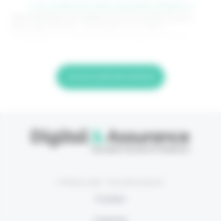
> Je m'abonne (1ère semaine offerte) <
(Abonnement annulable à tout moment) Si vous
êtes déjà abonné, connectez-vous Nom
d'utilisateur ou adresse de messagerie. Mot de
Lire la suite de l'article
© Eficiens 2026 - Tous droits réservés
À propos
S’abonner