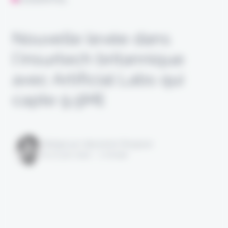
Nouvelle levée dans
l’insurtech britannique
avec Artificial Labs qui
capte 9,5M£
Rédigé par Alexandre Pengloan
le 27 juin 2022 - 1 minute