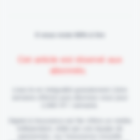
Il vous reste 90% à lire
Cet article est réservé aux
abonnés.
Lisez-le en intégralité gratuitement (1ère
semaine offerte) puis abonnez-vous pour
2,90€ HT / semaine.
Digital & Assurance est fier d'être un média
indépendant, édité par une équipe de
passionnés, sur l'assurance nouvelle