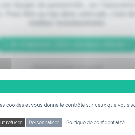
 une équipe de passionnés, sur l'assuranc
. Pour être au top dans votre job, c'est de
meilleur investissement.
> Je m'abonne (1ère semaine offerte) <
(Abonnement annulable à tout moment)
 des cookies et vous donne le contrôle sur ceux que vous s
ut refuser
Personnaliser
Politique de confidentialité
Si vous êtes déjà abonné, connectez-vous