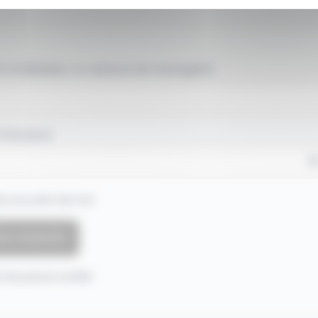
 d'utilisateur ou adresse de messagerie.
 de passe
e souvenir de moi
 de passe oublié