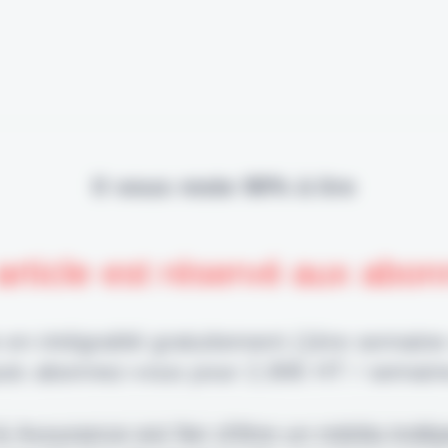
Il vous reste 90% à lire
article est réservé aux abo
 en intégralité gratuitement (1ère semaine
uis abonnez-vous pour 2,90€ HT / semain
 & Assurance est fier d'être un média indé