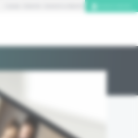
À propos
S’abonner
Contacter la rédaction
Connexion abonnés