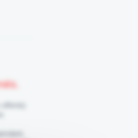
nnés.
 offerte)
e.
pendant,