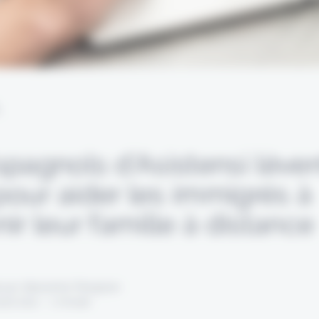
L
spagnols d’Asistensi lève
our aider les immigrés à
ir leur famille à distance
 par Alexandre Pengloan
oût 2021 - 1 minute