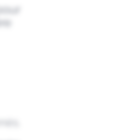
pour
ère
nnés.