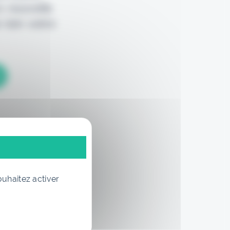
e nouvelle
 loin votre
ouhaitez activer