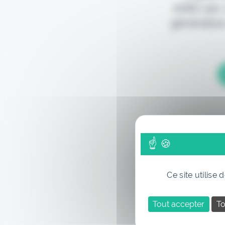
édité par
génération
Ce site utilise
Tout accepter
To