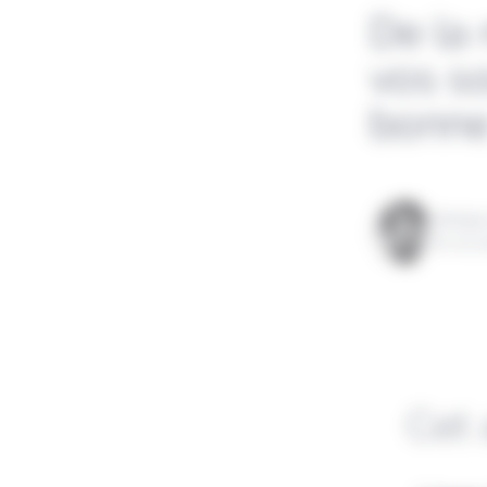
De la
vos so
bonne 
Rédigé
le 04 a
Cet 