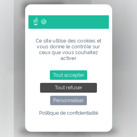
Mot de passe oublié
Ce site utilise des cookies et
vous donne le contrôle sur
ceux que vous souhaitez
activer
Annonce
Tout accepter
Tout refuser
Personnaliser
Politique de confidentialité