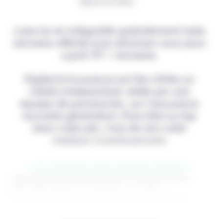
abonnés.
Lisez-le en intégralité gratuitement (1ère
semaine offerte) puis abonnez-vous pour
2,90€ HT / semaine.
Digital & Assurance est fier d'être un
média indépendant, édité par une
équipe de passionnés, sur l'assurance
nouvelle génération. Pour être au top
dans votre job, c'est de loin votre
meilleur investissement.
> Je m'abonne (1ère semaine offerte) <
(Abonnement annulable à tout moment) Si vous
êtes déjà abonné, connectez-vous Nom
d'utilisateur ou adresse de messagerie. Mot de