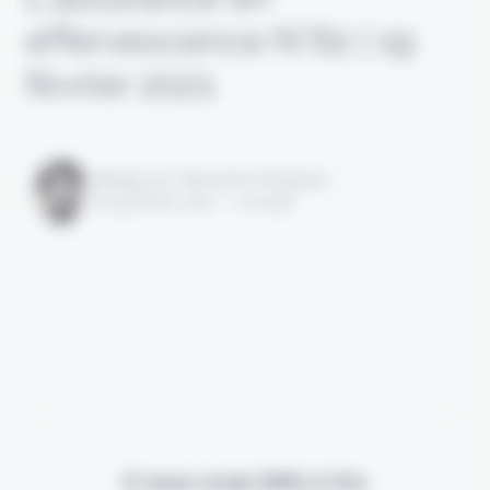
effervescence N°62 | 19
février 2021
Rédigé par Alexandre Pengloan
le 19 février 2021 - 1 minute
Il vous reste 90% à lire