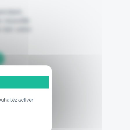
pendant,
e nouvelle
 loin votre
ouhaitez activer