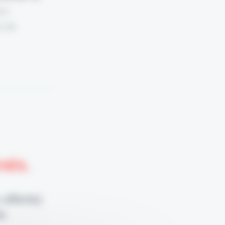
ez
e de
nnés.
 offerte)
e.