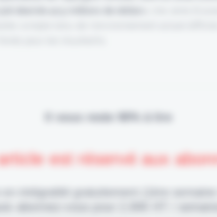
joli deal de 42,5 millions de dollars.
Une série B ass
nte compte tenu de l'environnement actuel difficil
fonds pour les insurtechs.
Il vous reste 90% à lire
article est réservé aux abo
 en intégralité gratuitement (1ère semaine
uis abonnez-vous pour 2,90€ HT / semain