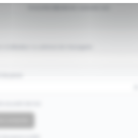
Si vous êtes déjà abonné, connectez-vous
 d'utilisateur ou adresse de messagerie.
 de passe
e souvenir de moi
 de passe oublié