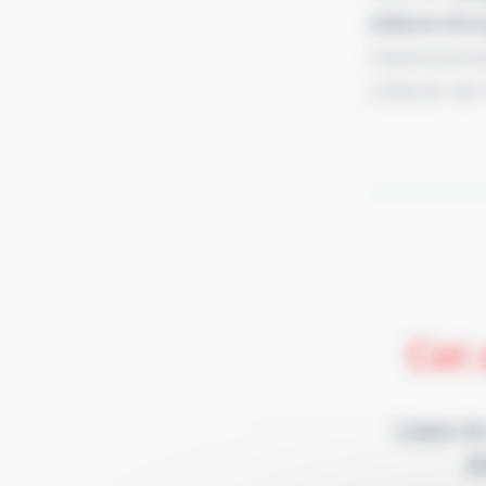
clôture d'un 
impressionna
collecte de 
Cet 
Lisez-le
p