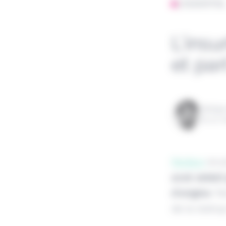
L'ESSENTIE
L’insu
et par
Rédigé
le 10 
Penbox
se p
avoir séduit
d'origine
. P
de la startup