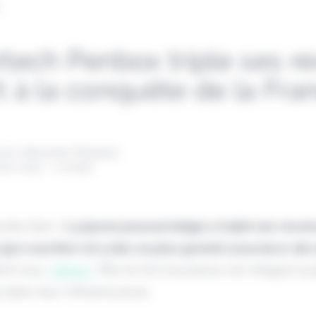
L
rtech Penbox triple ses r
t à la conquête de la Fra
 par Alexandre Pengloan
mars 2023 - 1 minute
orte bien !
La jeune pousse belge a triplé ses reve
 350 courtiers et 5 des 10 plus grands assureurs de
armi eux,
Allianz
, P&V et AG Insurance ont intégré la
 dans leur infrastructure.