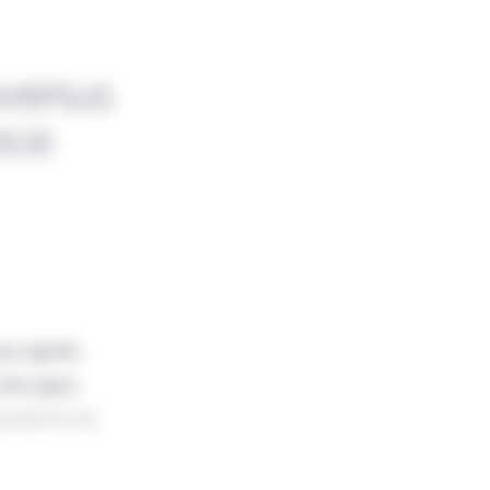
evenus
nce
nus après
 son pays
 plateforme