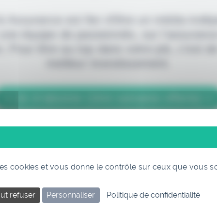
 & Assurance est fier d'être un média indé
 une équipe de passionnés, sur l'assuranc
. Pour être au top dans votre job, c'est de
meilleur investissement.
> Je m'abonne (1ère semaine offerte) <
(Abonnement annulable à tout moment)
 des cookies et vous donne le contrôle sur ceux que vous s
ut refuser
Personnaliser
Politique de confidentialité