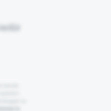
illir
est lancée
a question
évelopper sa
nnoncer la