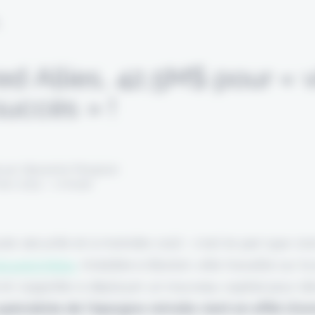
L
d Allies, 42,5M$ pour « vie
succès » !
 par Alexandre Pengloan
mars 2023 - 1 minute
oute sécurité et à moindre coût : c'est le pari que s'
ssured Allies
. Installée à Boston, elle travaille sur l
 et s'apprête à déployer un nouveau capital pour d
pécialiste de l'épargne-retraite vient en effet d'a