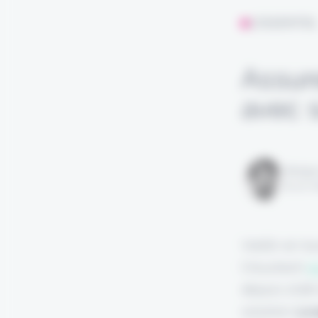
L'ESSENTIE
Assure
avec 
Rédigé
le 10 
Vieillir en t
l'insurtech
A
depuis 2018
solution.
La s