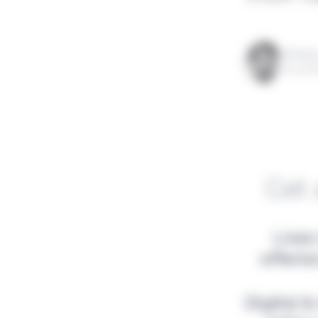
Rédigé
le 24 f
Cet 
Lisez
offert
Digital 