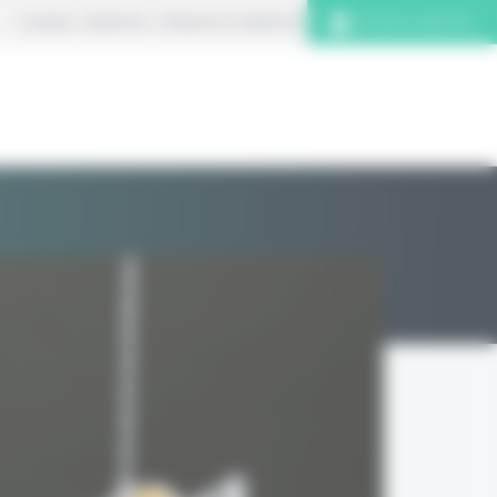
À propos
S’abonner
Contacter la rédaction
Connexion abonnés