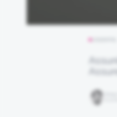
L'ESSENTIE
Assur
Assur
Rédigé
le 24 f