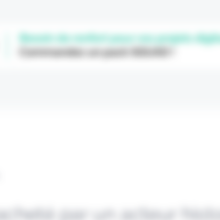
L
acheté par un acteur hist