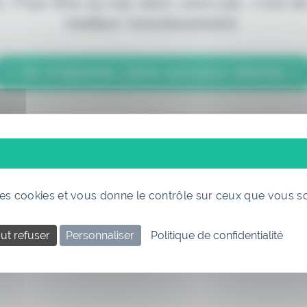
. Pour être au top dans votre job, c'est de
meilleur investissement.
> Je m'abonne (1ère semaine offerte) <
(Abonnement annulable à tout moment)
 des cookies et vous donne le contrôle sur ceux que vous s
ut refuser
Personnaliser
Politique de confidentialité
Si vous êtes déjà abonné, connectez-vous