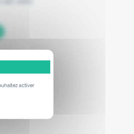
 loin votre
ouhaitez activer