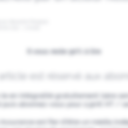
 par Alexandre Pengloan
évrier 2022 - 1 minute
Il vous reste 90% à lire
article est réservé aux abo
-le en intégralité gratuitement (1ère s
e) puis abonnez-vous pour 2,90€ HT / s
& Assurance est fier d'être un média ind