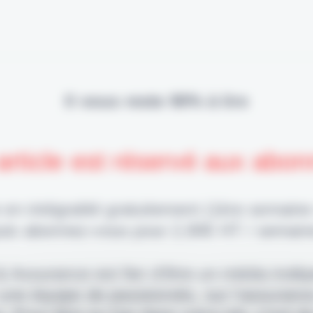
Il vous reste 90% à lire
article est réservé aux abo
 en intégralité gratuitement (1ère semaine
uis abonnez-vous pour 2,90€ HT / semain
 & Assurance est fier d'être un média indé
 une équipe de passionnés, sur l'assuranc