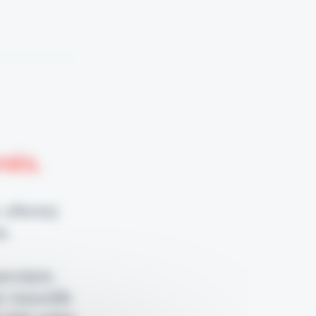
nnés.
 offerte)
e.
pendant,
e nouvelle