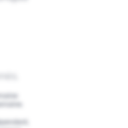
nnés.
emaine
emaine.
épendant,