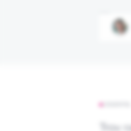
Annonce
L'ESSENTIE
Trov r