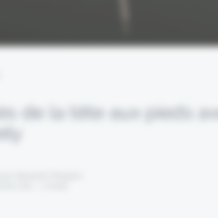
L
és de la tête aux pieds a
ely
 par Alexandre Pengloan
évrier 2022 - 1 minute