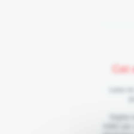
Cet 
Lisez-le
p
Digital
édité par