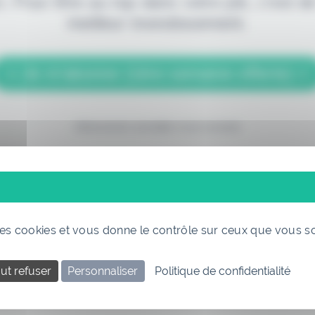
. Pour être au top dans votre job, c'est de
meilleur investissement.
> Je m'abonne (1ère semaine offerte) <
(Abonnement annulable à tout moment)
 des cookies et vous donne le contrôle sur ceux que vous s
Si vous êtes déjà abonné, connectez-vous
ut refuser
Personnaliser
Politique de confidentialité