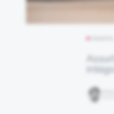
L'ESSENTIE
Assur
intég
Rédigé
le 05 m