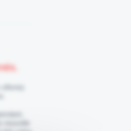
nnés.
 offerte)
e.
pendant,
e nouvelle