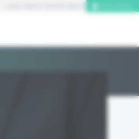
À propos
S’abonner
Contacter la rédaction
Connexion abonnés