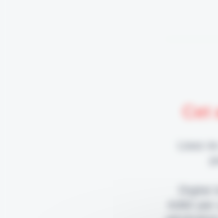
Cet 
Lisez-le
p
Digital
édité par