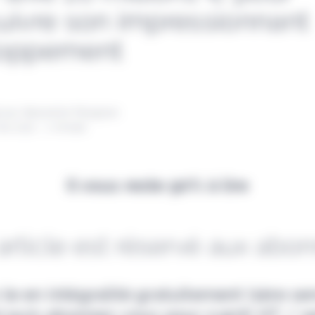
uivre son impressionnant
loppement
 par Alexandre Pengloan
ai 2021 - 1 minute
Il vous reste 90% à lire
article est réservé aux abo
-le en intégralité gratuitement (1ère s