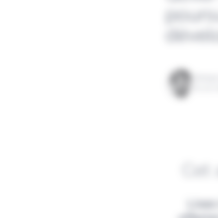
pours
déve
Rédigé
le 04 m
Cet 
Lisez