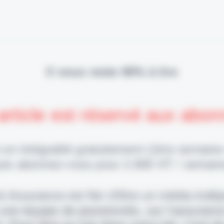
Il vous reste 90% à lire
article est réservé aux abo
 en intégralité gratuitement (1ère semaine
uis abonnez-vous pour 2,90€ HT / semain
 & Assurance est fier d'être un média indé
 une équipe de passionnés, sur l'assuranc