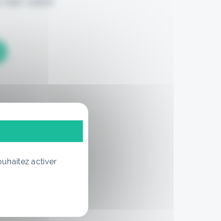
 loin votre
ouhaitez activer