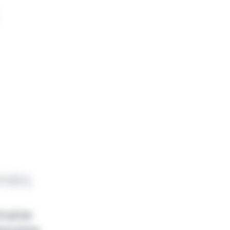
nnés.
emaine