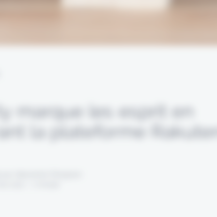
L
ly marque les esprit en
rant la plateforme Rakute
 par Alexandre Pengloan
ai 2021 - 1 minute