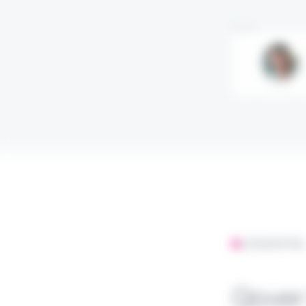
Annonce
L'ESSENTIE
Qover