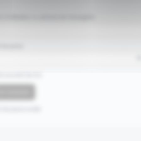
 d'utilisateur ou adresse de messagerie.
 de passe
e souvenir de moi
 de passe oublié