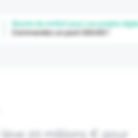
L
 lève 20 millions € pour