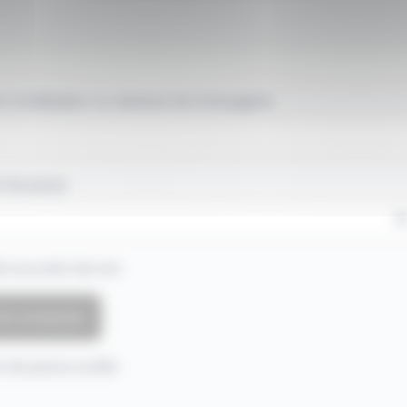
 d'utilisateur ou adresse de messagerie.
 de passe
e souvenir de moi
 de passe oublié