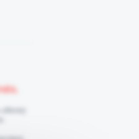
nnés.
 offerte)
e.
pendant,