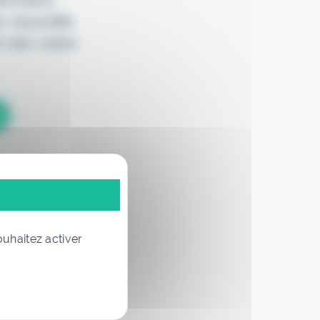
e nouvelle
 loin votre
ouhaitez activer