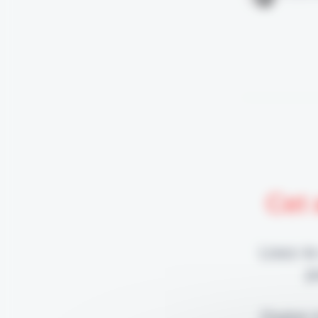
Cet 
Lisez-le
p
Digital