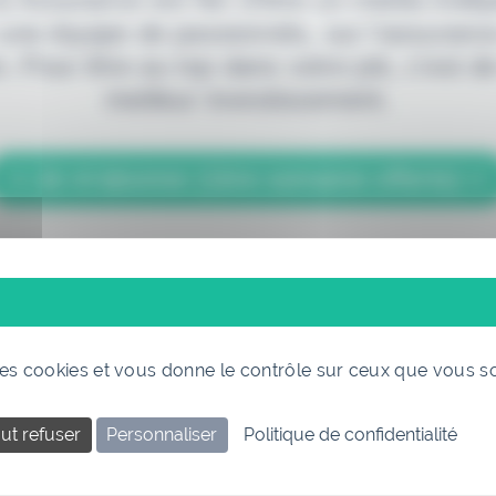
 une équipe de passionnés, sur l'assuranc
. Pour être au top dans votre job, c'est de
meilleur investissement.
> Je m'abonne (1ère semaine offerte) <
(Abonnement annulable à tout moment)
 des cookies et vous donne le contrôle sur ceux que vous s
ut refuser
Personnaliser
Politique de confidentialité
Si vous êtes déjà abonné, connectez-vous