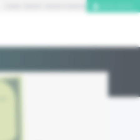
À propos
S’abonner
Contacter la rédaction
Connexion abonnés