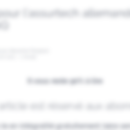
our l’assurtech alleman
eQ
 par Alexandre Pengloan
vril 2021 - 1 minute
Il vous reste 90% à lire
article est réservé aux abo
-le en intégralité gratuitement (1ère s