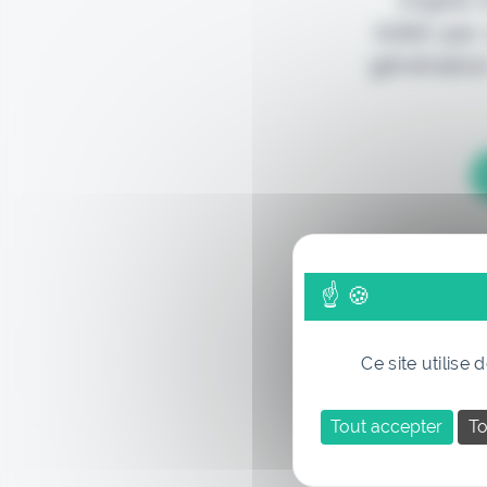
édité par
génération
Ce site utilise
Tout accepter
To