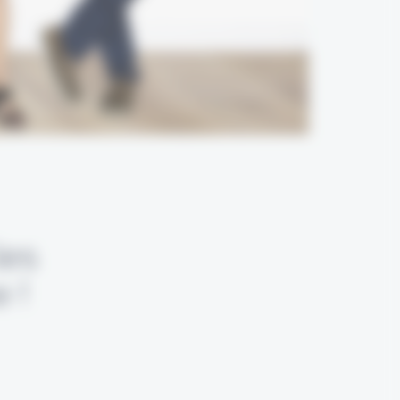
les
 !