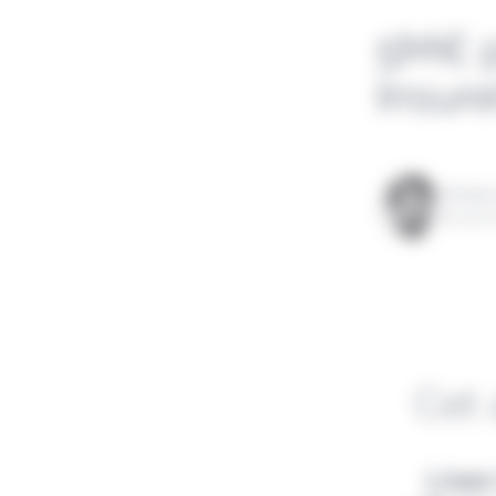
5M€ p
Insur
Rédigé
le 30 a
Cet 
Lisez