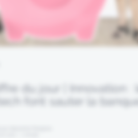
L
ffre du jour | Innovation : 
ech font sauter la banque
 par Alexandre Pengloan
vril 2021 - 1 minute