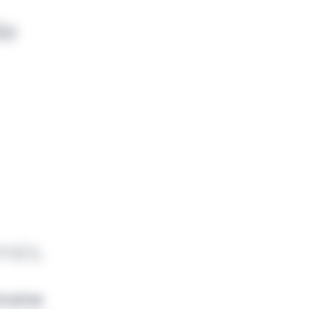
de
nnés.
emaine