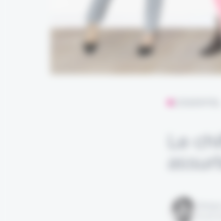
L'ESSENTIE
Le chi
assurt
Rédigé
le 30 a