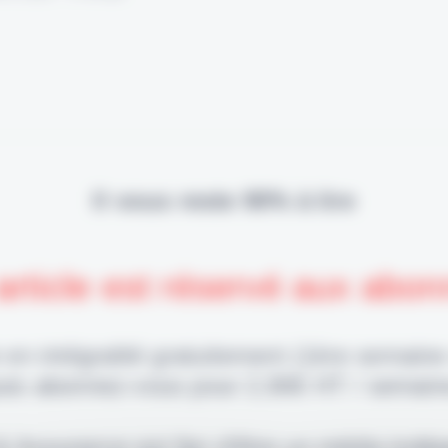
Il vous reste 90% à lire
article est réservé aux abo
 en intégralité gratuitement (1ère semaine
uis abonnez-vous pour 2,90€ HT / semain
 & Assurance est fier d'être un média indé