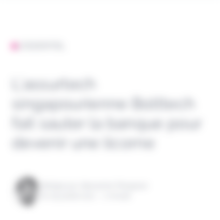
L'ESSENTIEL
L’assurtech
singapourienne Bolttech
fait sauter la banque pour
devenir une licorne
Rédigé par Alexandre Pengloan
le 09 juillet 2021 - 1 minute