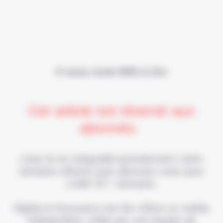
Il vous reste 90% à lire
Cet article est réservé aux
abonnés.
Lisez-le en intégralité gratuitement (1ère
semaine offerte) puis abonnez-vous pour
2,90€ HT / semaine.
Digital & Assurance est fier d'être un média
indépendant, édité par une équipe de