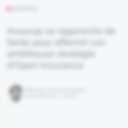
L'ESSENTIEL
Assurup se rapproche de
Swile pour affermir son
ambitieuse stratégie
d’Open Insurance
Rédigé par Alexandre Pengloan
le 09 juillet 2021 - 1 minute