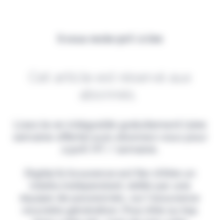
Il vous reste 90% à lire
Cet article est réservé aux
abonnés.
Lisez-le en intégralité gratuitement (1ère
semaine offerte) puis abonnez-vous pour
2,90€ HT / semaine.
Digital & Assurance est fier d'être un
média indépendant, édité par une
équipe de passionnés, sur l'assurance
nouvelle génération. Pour être au top