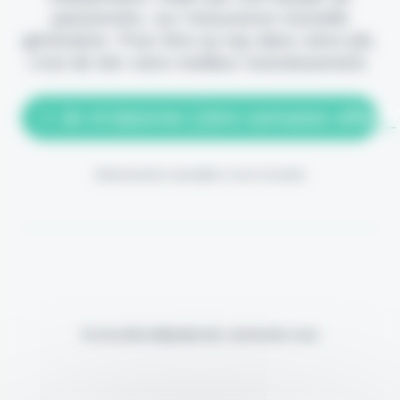
passionnés, sur l'assurance nouvelle
génération. Pour être au top dans votre job,
c'est de loin votre meilleur investissement.
> Je m'abonne (1ère semaine offerte
(Abonnement annulable à tout moment)
Si vous êtes déjà abonné, connectez-vous