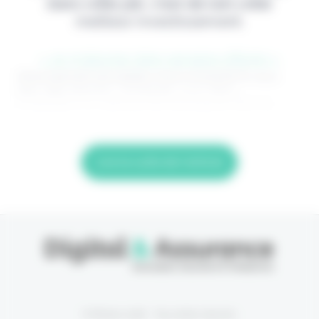
dans votre job, c'est de loin votre
meilleur investissement.
> Je m'abonne (1ère semaine offerte) <
(Abonnement annulable à tout moment) Si vous
êtes déjà abonné, connectez-vous Nom
d'utilisateur ou adresse de messagerie. Mot de
Lire la suite de l'article
© Eficiens 2026 - Tous droits réservés