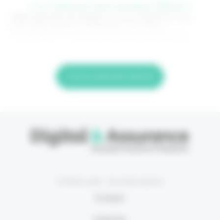
> Je m'abonne (1ère semaine offerte) <
(Abonnement annulable à tout moment) Si vous
êtes déjà abonné, connectez-vous Nom
d'utilisateur ou adresse de messagerie. Mot de
Lire la suite de l'article
© Eficiens 2026 - Tous droits réservés
À propos
S’abonner