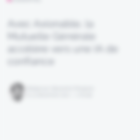
Avec Axionable, la
Mutuelle Générale
accélère vers une IA de
confiance
Rédigé par Alexandre Pengloan
le 13 décembre 2021 - 1 minute