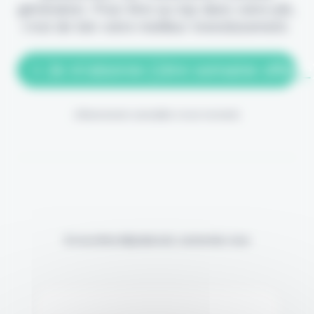
génération. Pour être au top dans votre job,
c'est de loin votre meilleur investissement.
> Je m'abonne (1ère semaine offerte
(Abonnement annulable à tout moment)
Si vous êtes déjà abonné, connectez-vous