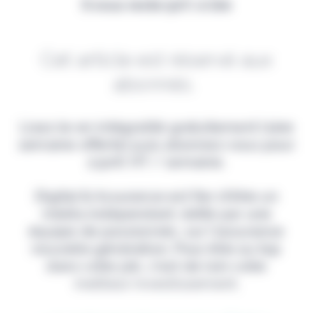
Il vous reste 90% à lire
Cet article est réservé aux
abonnés.
Lisez-le en intégralité gratuitement (1ère
semaine offerte) puis abonnez-vous pour
2,90€ HT / semaine.
Digital & Assurance est fier d'être un
média indépendant, édité par une
équipe de passionnés, sur l'assurance
nouvelle génération. Pour être au top
dans votre job, c'est de loin votre
meilleur investissement.