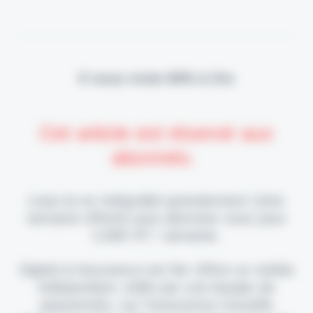
Il vous reste 90% à lire
Cet article est réservé aux
abonnés.
Lisez-le en intégralité gratuitement (1ère
semaine offerte) puis abonnez-vous pour
2,90€ HT / semaine.
Digital & Assurance est fier d'être un média
indépendant, édité par une équipe de
passionnés, sur l'assurance nouvelle