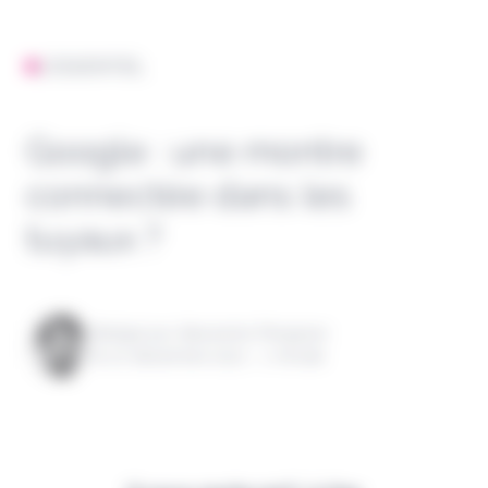
L'ESSENTIEL
Google : une montre
connectée dans les
tuyaux ?
Rédigé par Alexandre Pengloan
le 10 décembre 2021 - 1 minute