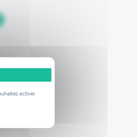
ouhaitez activer