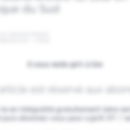
que du Sud
 par Alexandre Pengloan
septembre 2022 - 1 minute
Il vous reste 90% à lire
article est réservé aux abo
-le en intégralité gratuitement (1ère s
e) puis abonnez-vous pour 2,90€ HT / s