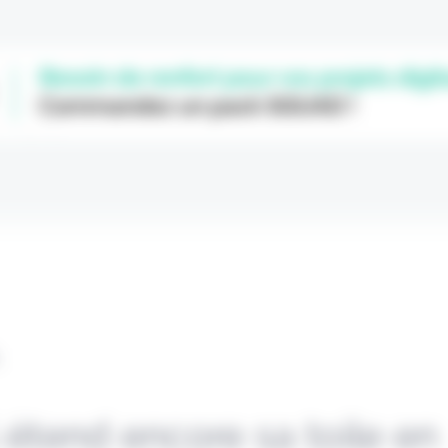
L
 étend encore sa toile en