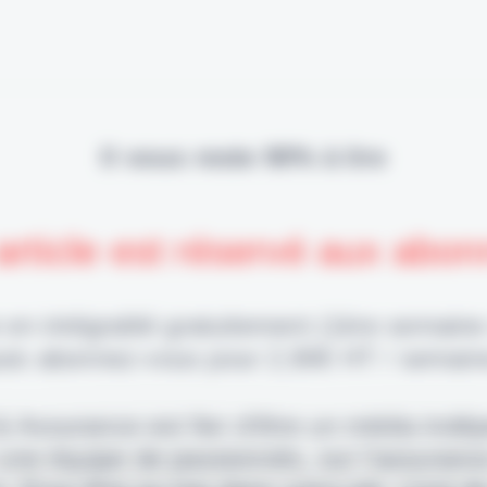
Il vous reste 90% à lire
article est réservé aux abo
 en intégralité gratuitement (1ère semaine
uis abonnez-vous pour 2,90€ HT / semain
 & Assurance est fier d'être un média indé
 une équipe de passionnés, sur l'assuranc