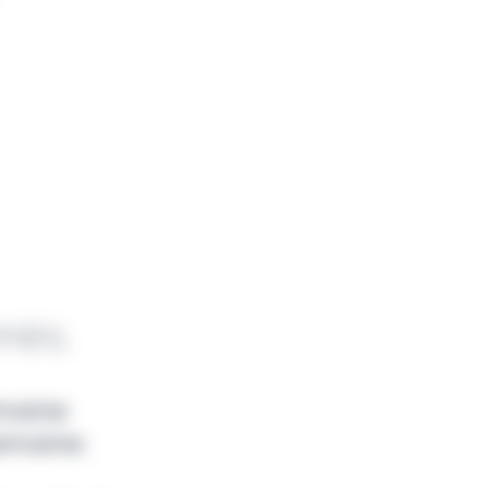
nnés.
emaine
emaine.