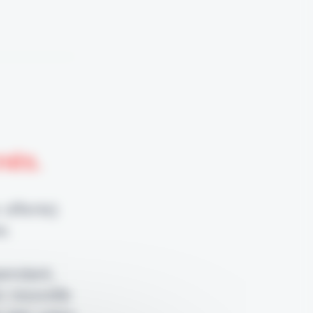
nnés.
 offerte)
e.
pendant,
e nouvelle