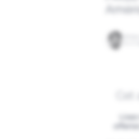
Améri
Rédigé
le 07 
Cet 
Lisez
offert