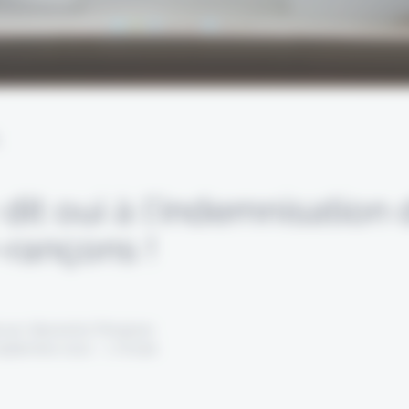
L
dit oui à l’indemnisation
-rançons !
 par Alexandre Pengloan
septembre 2022 - 1 minute