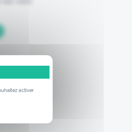
 loin votre
ouhaitez activer