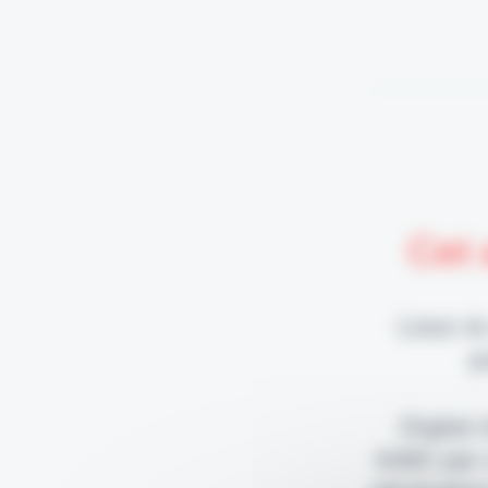
Cet 
Lisez-le
p
Digital
édité par