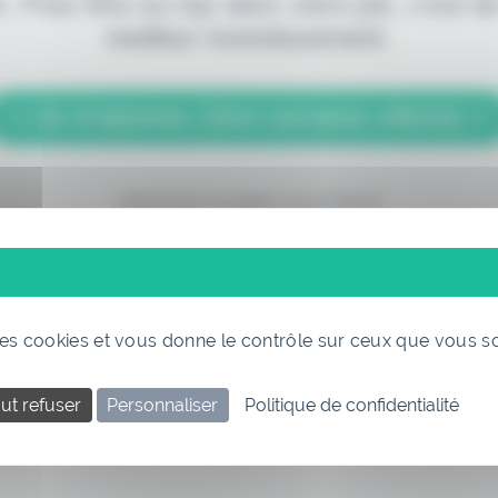
. Pour être au top dans votre job, c'est de
meilleur investissement.
> Je m'abonne (1ère semaine offerte) <
(Abonnement annulable à tout moment)
 des cookies et vous donne le contrôle sur ceux que vous s
ut refuser
Personnaliser
Politique de confidentialité
Si vous êtes déjà abonné, connectez-vous