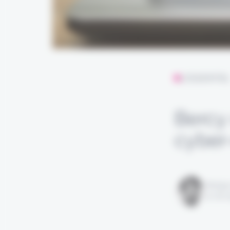
L'ESSENTIE
Bercy 
cyber
Rédigé
le 08 