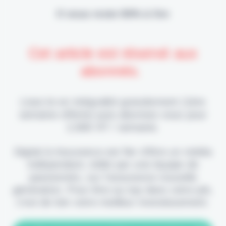
Il vous reste 90% à lire
Cet article est réservé aux
abonnés.
Lisez-le en intégralité gratuitement (1ère
semaine offerte) puis abonnez-vous pour
2,90€ HT / semaine.
Digital & Assurance est fier d'être un média
indépendant, édité par une équipe de
passionnés, sur l'assurance nouvelle
génération. Pour être au top dans votre job,
c'est de loin votre meilleur investissement.