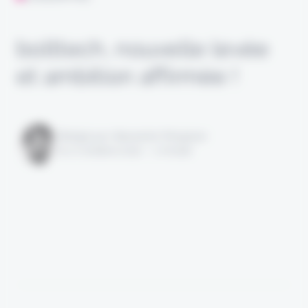
bolttech, nouvelle levée
et ambition affirmée !
Rédigé par Alexandre Pengloan
le 17 octobre 2022 - 1 minute