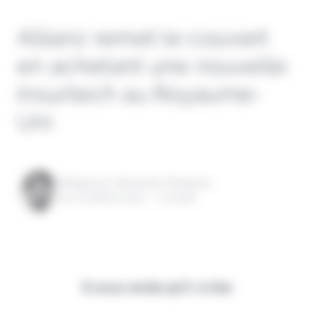
Allianz remet le couvert
en achetant une nouvelle
insurtech au Royaume-
Uni
Rédigé par Alexandre Pengloan
le 17 octobre 2022 - 1 minute
Il vous reste 90% à lire