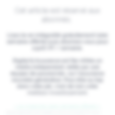
Cet article est réservé aux
abonnés.
Lisez-le en intégralité gratuitement (1ère
semaine offerte) puis abonnez-vous pour
2,90€ HT / semaine.
Digital & Assurance est fier d'être un
média indépendant, édité par une
équipe de passionnés, sur l'assurance
nouvelle génération. Pour être au top
dans votre job, c'est de loin votre
meilleur investissement.
> Je m'abonne (1ère semaine offerte) <
(Abonnement annulable à tout moment) Si vous