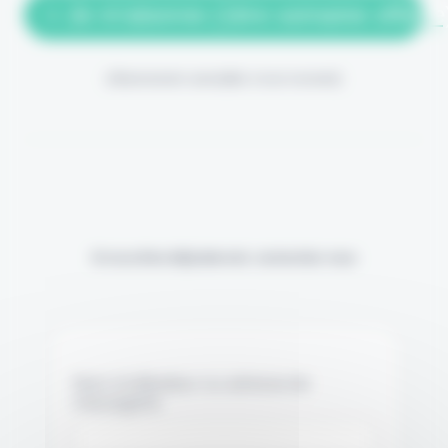
> Je m'abonne (1ère semaine offerte
(Abonnement annulable à tout moment)
Si vous êtes déjà abonné, connectez-vous
Nom d'utilisateur ou adresse de
messagerie.