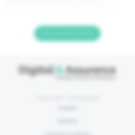
êtes déjà abonné, connectez-vous Nom
d'utilisateur ou adresse de messagerie. Mot de
Lire la suite de l'article
© Eficiens 2026 - Tous droits réservés
À propos
S’abonner
Contacter la rédaction