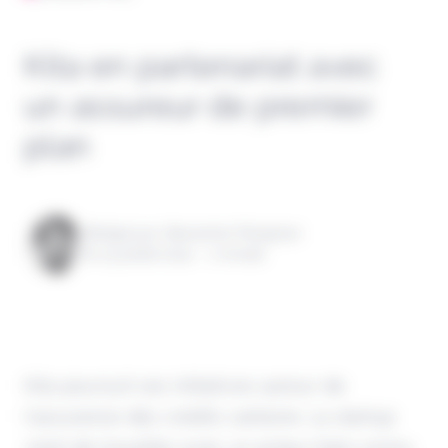
Kita en partenariat avec
un assureur de premier
plan
Rédigé par Alexandre Pengloan
le 23 juillet 2024 - 1 minute
Kita poursuit ses initiatives autour de
l'assurance des crédits carbone. La startup
vient de travailler avec un acteur bien connu