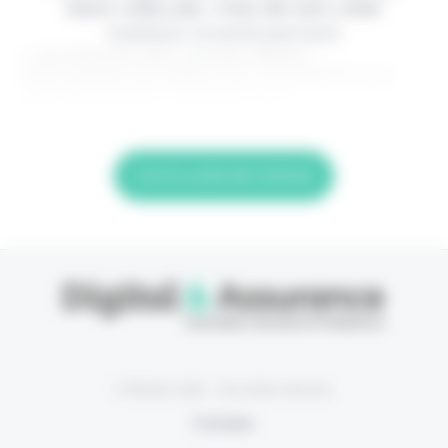
dans votre job, c'est de loin votre
meilleur investissement.
> Je m'abonne (1ère semaine offerte) <
(Abonnement annulable à tout moment) Si vous
êtes déjà abonné, connectez-vous
Lire la suite de l'article
© Eficiens 2026 - Tous droits réservés
À propos