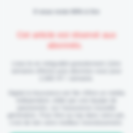
Il vous reste 90% à lire
Cet article est réservé aux
abonnés.
Lisez-le en intégralité gratuitement (1ère
semaine offerte) puis abonnez-vous pour
2,90€ HT / semaine.
Digital & Assurance est fier d'être un média
indépendant, édité par une équipe de
passionnés, sur l'assurance nouvelle
génération. Pour être au top dans votre job,
c'est de loin votre meilleur investissement.