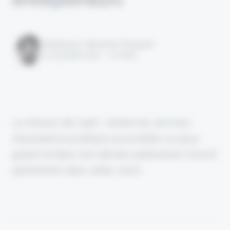
Rédigé par Alexandre Pengloan
le 23 juillet 2024 - 1 minute
La mission de Caarl : rendre les services
d'assistance juridique accessibles au plus
grand nombre. Son dernier partenariat s'inscrit
pleinement dans cette vision.