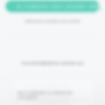
> Je m'abonne (1ère semaine offerte
(Abonnement annulable à tout moment)
Si vous êtes déjà abonné, connectez-vous
Nom d'utilisateur ou adresse de
messagerie.