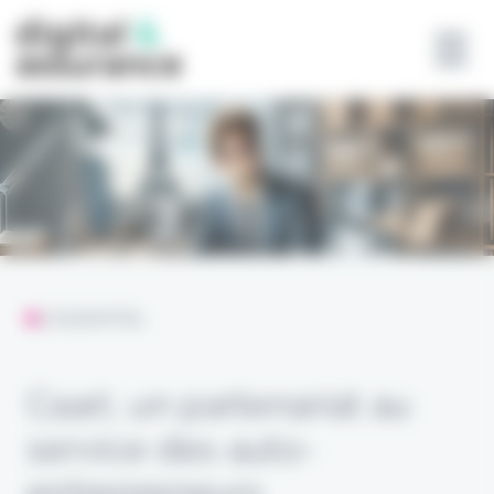
Panneau de gestion des cookies
L'ESSENTIEL
Caarl, un partenariat au
service des auto-
entrepreneurs