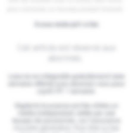
pour concocter un nouveau produit innovant.
Il vous reste 90% à lire
Cet article est réservé aux
abonnés.
Lisez-le en intégralité gratuitement (1ère
semaine offerte) puis abonnez-vous pour
2,90€ HT / semaine.
Digital & Assurance est fier d'être un
média indépendant, édité par une
équipe de passionnés, sur l'assurance
nouvelle génération. Pour être au top