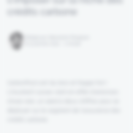
crédits carbone
Rédigé par Alexandre Pengloan
le 31 janvier 2024 - 1 minute
CarbonPool sort du bois et frappe fort !
L'insurtech suisse vient en effet d'annoncer,
chose rare, un seed à deux chiffres pour se
déployer sur le segment de l'assurance des
crédits carbone.