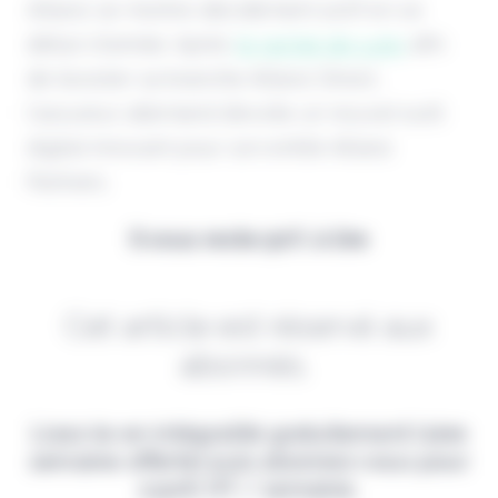
Allianz se montre décidément actif en ce
début d'année. Après
le rachat de Luko
afin
de booster sa branche Allianz Direct,
l'assureur allemand dévoile un nouvel outil
digital innovant pour son entité Allianz
Partners.
Il vous reste 90% à lire
Cet article est réservé aux
abonnés.
Lisez-le en intégralité gratuitement (1ère
semaine offerte) puis abonnez-vous pour
2,90€ HT / semaine.