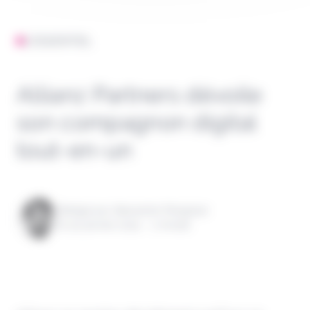
L'ESSENTIEL
Allianz Partners dévoile
son compagnon digital
tout-en-un
Rédigé par Alexandre Pengloan
le 30 janvier 2024 - 1 minute