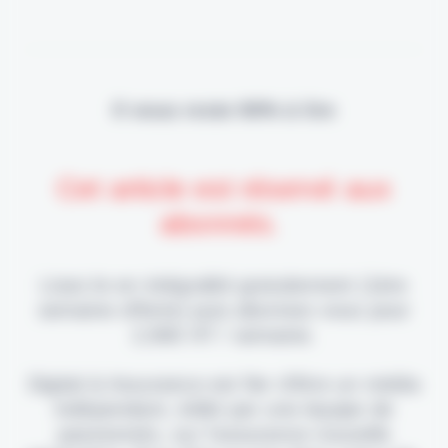
Il vous reste 90% à lire
Cet article est réservé aux
abonnés.
Lisez-le en intégralité gratuitement (1ère
semaine offerte) puis abonnez-vous pour
2,90€ HT / semaine.
Digital & Assurance est fier d'être un média
indépendant, édité par une équipe de
passionnés, sur l'assurance nouvelle