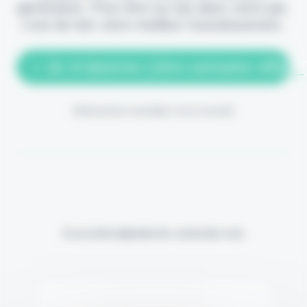
génération. Pour être au top dans votre job,
c'est de loin votre meilleur investissement.
> Je m'abonne (1ère semaine offerte
(Abonnement annulable à tout moment)
Si vous êtes déjà abonné, connectez-vous