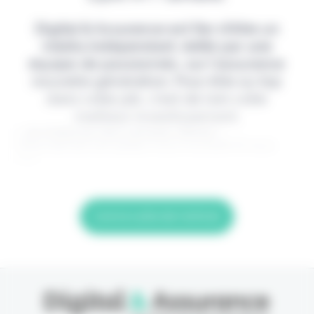
Digital & Assurance est fier d'être un
média indépendant, édité par une
équipe de passionnés, sur l'assurance
nouvelle génération. Pour être au top
dans votre job, c'est de loin votre
meilleur investissement.
> Je m'abonne (1ère semaine offerte) <
(Abonnement annulable à tout moment) Si vous
êtes
Lire la suite de l'article