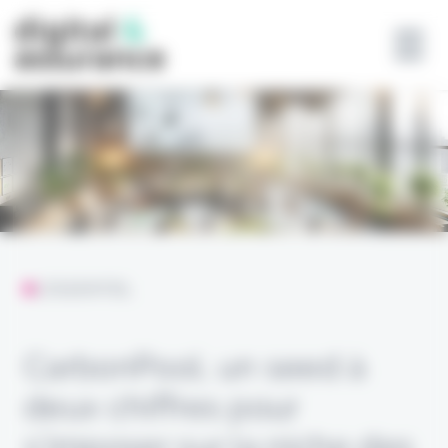
Panneau de gestion des cookies
L'ESSENTIEL
CarbonPool, un seed à
deux chiffres pour
s’imposer sur la niche des