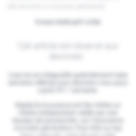
elle annonce un nouveau partenariat.
Il vous reste 90% à lire
Cet article est réservé aux
abonnés.
Lisez-le en intégralité gratuitement (1ère
semaine offerte) puis abonnez-vous pour
2,90€ HT / semaine.
Digital & Assurance est fier d'être un
média indépendant, édité par une
équipe de passionnés, sur l'assurance
nouvelle génération. Pour être au top
dans votre job, c'est de loin votre