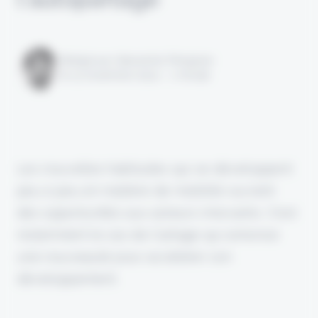
Rédigé par Alexandre Pengloan
le 13 novembre 2024 - 1 minute
Les nouvelles habitudes qui se développent
peu à peu en matière de mobilité ouvrent
des opportunités aux acteurs innovants. C'est
notamment le cas de Cartage qui annonce
une nouveauté pour accélérer son
développement.