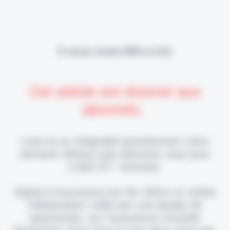
Il vous reste 90% à lire
Cet article est réservé aux
abonnés.
Lisez-le en intégralité gratuitement (1ère
semaine offerte) puis abonnez-vous pour
2,90€ HT / semaine.
Digital & Assurance est fier d'être un média
indépendant, édité par une équipe de
passionnés, sur l'assurance nouvelle