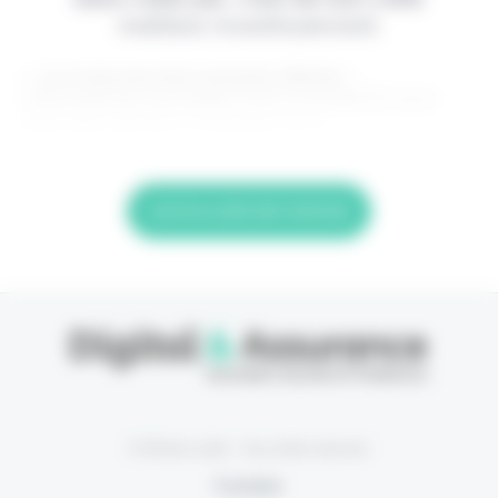
meilleur investissement.
> Je m'abonne (1ère semaine offerte) <
(Abonnement annulable à tout moment) Si vous
êtes déjà abonné, connectez-vous
Lire la suite de l'article
© Eficiens 2026 - Tous droits réservés
À propos