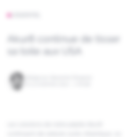
L'ESSENTIEL
Akur8 continue de tisser
sa toile aux USA
Rédigé par Alexandre Pengloan
le 13 novembre 2024 - 1 minute
Les solutions de notre pépite Akur8
continuent de séduire outre-Atlantique, où