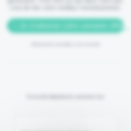
génération. Pour être au top dans votre job,
c'est de loin votre meilleur investissement.
> Je m'abonne (1ère semaine offerte
(Abonnement annulable à tout moment)
Si vous êtes déjà abonné, connectez-vous