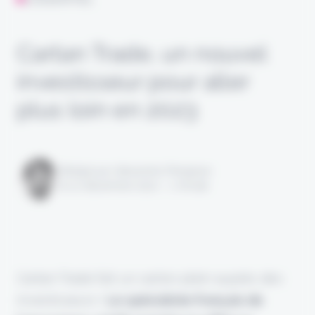
Cartan Trade, un nouvel
investisseur pour aller
plus loin en 2023
Rédigé par Alexandre Pengloan
le 21 décembre 2022 - 1 minute
Cartan Trade fait un carton plein auprès des
investisseurs !
Le spécialiste français de