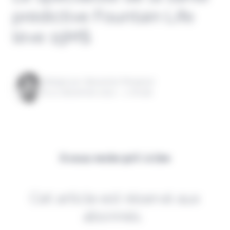
prédictive Fountain Life
lève 15M$
Rédigé par Alexandre Pengloan
le 21 décembre 2022 - 1 minute
Il vous reste 90% à lire
Cet article est réservé aux
abonnés.