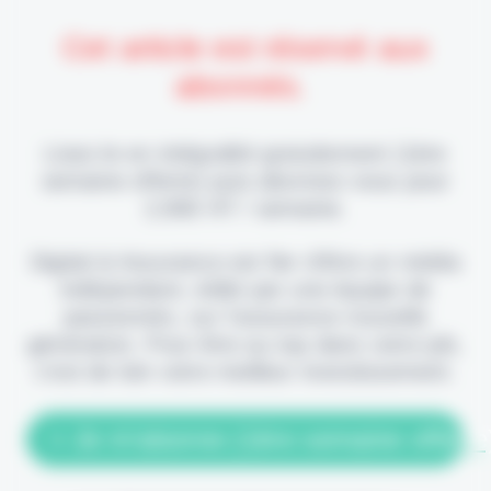
Cet article est réservé aux
abonnés.
Lisez-le en intégralité gratuitement (1ère
semaine offerte) puis abonnez-vous pour
2,90€ HT / semaine.
Digital & Assurance est fier d'être un média
indépendant, édité par une équipe de
passionnés, sur l'assurance nouvelle
génération. Pour être au top dans votre job,
c'est de loin votre meilleur investissement.
> Je m'abonne (1ère semaine offerte