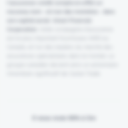
l’assurance-crédit compte en effet un
nouveau nom - et non des moindres - dans
son capital social : Intact Financial
Corporation
. Cette compagnie d’assurance
est le plus important fournisseur IARD au
Canada, et l’un des leaders du marché des
assurances spécialisées dans le monde. Le
groupe canadien devient ainsi un actionnaire
minoritaire significatif de Cartan Trade.
Il vous reste 90% à lire