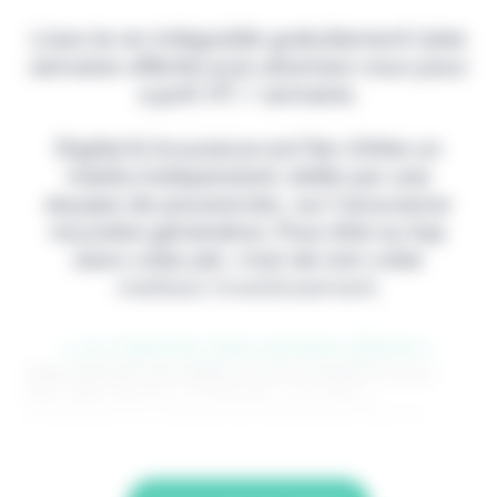
Lisez-le en intégralité gratuitement (1ère
semaine offerte) puis abonnez-vous pour
2,90€ HT / semaine.
Digital & Assurance est fier d'être un
média indépendant, édité par une
équipe de passionnés, sur l'assurance
nouvelle génération. Pour être au top
dans votre job, c'est de loin votre
meilleur investissement.
> Je m'abonne (1ère semaine offerte) <
(Abonnement annulable à tout moment) Si vous
êtes déjà abonné, connectez-vous Nom
d'utilisateur ou adresse de messagerie. Mot de