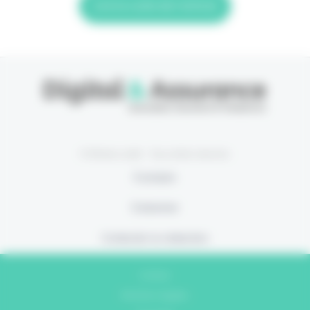
Lire la suite de l'article
© Eficiens 2026 - Tous droits réservés
À propos
S’abonner
Contacter la rédaction
Contact
Mentions légales