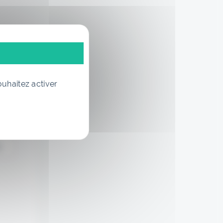
ouhaitez activer