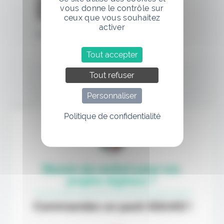
vous donne le contrôle sur
ceux que vous souhaitez
activer
Mot de passe oublié
Tout accepter
Tout refuser
Personnaliser
Annonce
Politique de confidentialité