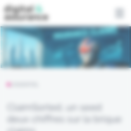
Panneau de gestion des cookies
L'ESSENTIEL
ClaimSorted, un seed
deux chiffres sur la brique
claims