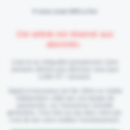
Il vous reste 90% à lire
Cet article est réservé aux
abonnés.
Lisez-le en intégralité gratuitement (1ère
semaine offerte) puis abonnez-vous pour
2,90€ HT / semaine.
Digital & Assurance est fier d'être un média
indépendant, édité par une équipe de
passionnés, sur l'assurance nouvelle
génération. Pour être au top dans votre job,
c'est de loin votre meilleur investissement.