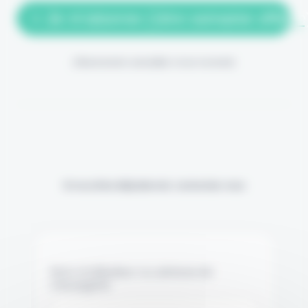
> Je m'abonne (1ère semaine offerte
(Abonnement annulable à tout moment)
Si vous êtes déjà abonné, connectez-vous
Nom d'utilisateur ou adresse de
messagerie.