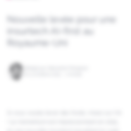
Nouvelle levée pour une
insurtech AI-first au
Royaume-Uni
Rédigé par Alexandre Pengloan
le 13 octobre 2025 - 1 minute
Si vous voulez lever des fonds, misez sur l'IA
! Le momentum est impressionnant en 2025,
et une nouvelle insurtech travaillant le sujet