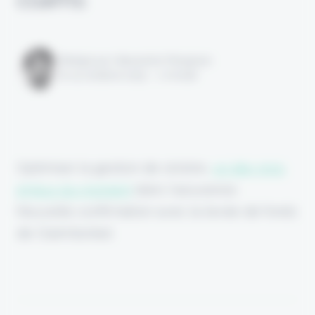
Rédigé par Alexandre Pengloan
le 14 octobre 2025 - 1 minute
Optimiser la gestion de sinistre,
un des gros
enjeux du moment
dans l'assurance.
Nouvelle confirmation avec la levée de fonds
de ClaimSorted.