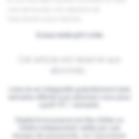
vient de boucler une opération de
financement outre-Manche.
Il vous reste 90% à lire
Cet article est réservé aux
abonnés.
Lisez-le en intégralité gratuitement (1ère
semaine offerte) puis abonnez-vous pour
2,90€ HT / semaine.
Digital & Assurance est fier d'être un
média indépendant, édité par une
équipe de passionnés, sur l'assurance