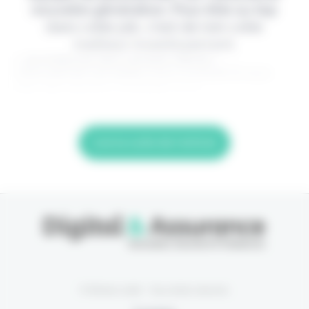
nouvelle génération. Pour être au top
dans votre job, c'est de loin votre
meilleur investissement.
> Je m'abonne (1ère semaine offerte) <
(Abonnement annulable à tout moment) Si vous
êtes déjà abonné, connectez-vous
Lire la suite de l'article
© Eficiens 2026 - Tous droits réservés