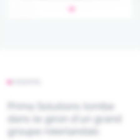
L'ESSENTIEL
Prima Solutions tombe
dans le giron d’un grand
groupe néerlandais