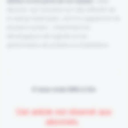
défaire d’une partie de son équipe.
Cette
décision, qui concerne 14 % des effectifs de
la startup américaine, verra la suppression de
plusieurs postes - notamment les
développeurs de logiciels et les
gestionnaires de produits et d’opérations.
Il vous reste 90% à lire
Cet article est réservé aux
abonnés.