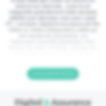
Il vous reste 90% à lire
Cet article est
réservé aux abonnés. Lisez-le en
intégralité gratuitement (1ère semaine
offerte) puis abonnez-vous pour 2,90€
HT / semaine. Digital & Assurance est fier
d'être un média indépendant, édité par
une équipe de passionnés, sur
l'assurance nouvelle génération. Pour
être au top dans votre job, c'est de loin
votre meilleur investissement. > Je
Lire la suite de l'article