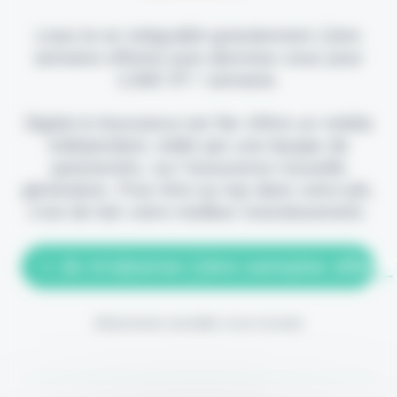
Lisez-le en intégralité gratuitement (1ère
semaine offerte) puis abonnez-vous pour
2,90€ HT / semaine.
Digital & Assurance est fier d'être un média
indépendant, édité par une équipe de
passionnés, sur l'assurance nouvelle
génération. Pour être au top dans votre job,
c'est de loin votre meilleur investissement.
> Je m'abonne (1ère semaine offerte
(Abonnement annulable à tout moment)