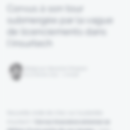
Corvus à son tour
submergée par la vague
de licenciements dans
l’insurtech
Rédigé par Alexandre Pengloan
le 02 février 2023 - 1 minute
Nouvelle onde de choc sur la planète
insurtech !
Corvus Insurance annonce se