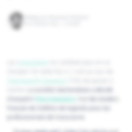
Rédigé par Alexandre Pengloan
le 01 février 2023 - 1 minute
Les
acquisitions
ne s'arrêtent plus en ce
moment ! Et cette fois-ci, c'est au tour de
Total Specific Solutions
(TSS) de passer à
l'action.
La société néerlandaise a décidé
d'acquérir
Prima Solutions
,
l’un des leaders
français de l’édition de logiciels pour les
professionnels de l’assurance
.